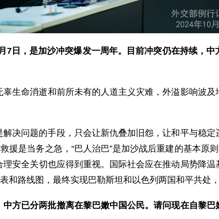
10月7日，是加沙冲突爆发一周年。目前冲突仍在持续，
无辜生命消逝和前所未有的人道主义灾难，外溢影响波及
是解决问题的手段，只会让新仇叠加旧怨，让和平与稳定
道救援是当务之急，“巴人治巴”是加沙战后重建的基本原则
合理安全关切也应得到重视。国际社会应在推动局势降温
间表和路线图，最终实现巴勒斯坦和以色列两国和平共处
，中方已分两批撤离在黎巴嫩中国公民。请问现在自黎巴