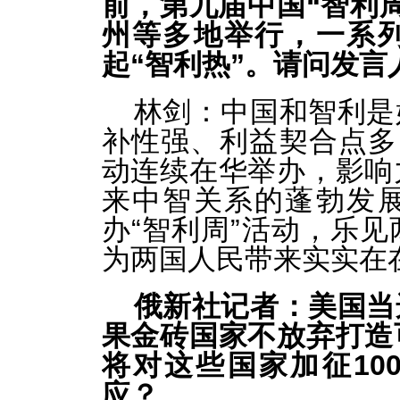
前，第九届中国“智利
州等多地举行，一系
起“智利热”。请问发言
林剑：
中国和智利是
补性强、利益契合点多
动连续在华举办，影响
来中智关系的蓬勃发
办“智利周”活动，乐
为两国人民带来实实在
俄新社记者：美国当
果金砖国家不放弃打造
将对这些国家加征10
应？