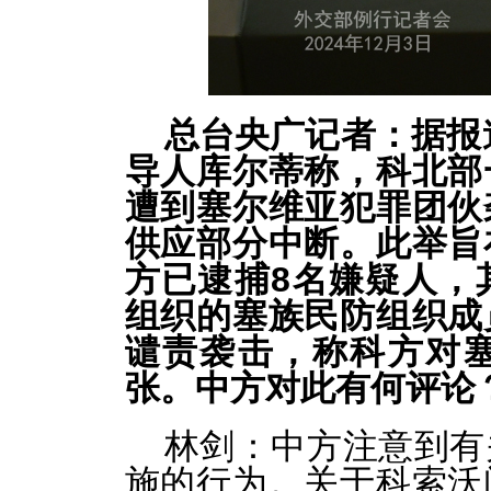
总台央广记者：据报
导人库尔蒂称，科北部
遭到塞尔维亚犯罪团伙
供应部分中断。此举旨
方已逮捕8名嫌疑人，
组织的塞族民防组织成
谴责袭击，称科方对
张。中方对此有何评论
林剑：
中方注意到有
施的行为。关于科索沃