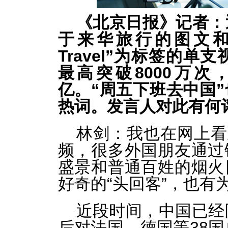
《北京日报》记者：
于来华旅行的图文和视
Travel”为标签的单
最高突破8000万次，
亿。“周五下班去中国
热词。发言人对此有何
林剑：我也在网上看
频，很多外国朋友通过
盛景和普通百姓的烟火
好奇的“头回客”，也有
近段时间，中国已经
后对法国、德国等38国