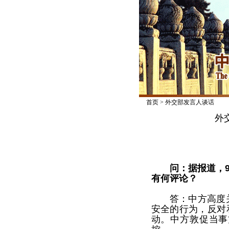
首页
>
外交部发言人谈话
外
问：据报道，
有何评论？
答：中方高度
安全的行为，反对
动。中方敦促当事