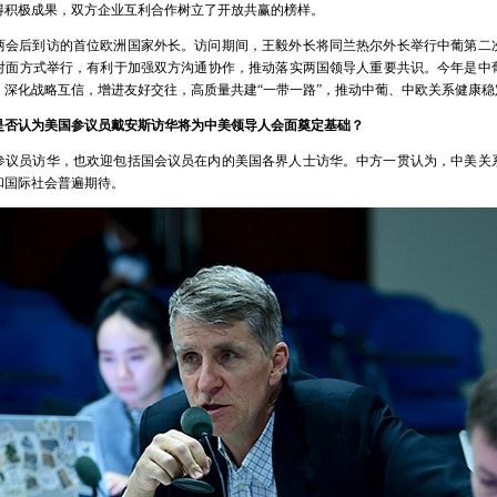
得积极成果，双方企业互利合作树立了开放共赢的榜样。
两会后到访的首位欧洲国家外长。访问期间，王毅外长将同兰热尔外长举行中葡第二
对面方式举行，有利于加强双方沟通协作，推动落实两国领导人重要共识。今年是中葡
，深化战略互信，增进友好交往，高质量共建“一带一路”，推动中葡、中欧关系健康稳
是否认为美国参议员戴安斯访华将为中美领导人会面奠定基础？
参议员访华，也欢迎包括国会议员在内的美国各界人士访华。中方一贯认为，中美关
和国际社会普遍期待。