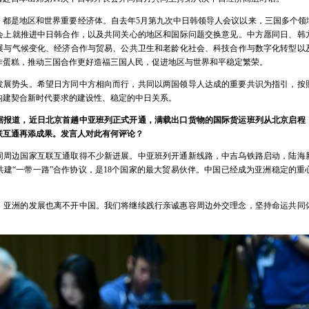
，都是地区和世界重要经济体。自去年5月第九次中日韩领导人会议以来，三国多个领
会上就推进中日韩合作，以及共同关心的地区和国际问题交换意见。中方愿同日、韩
展与气候变化、经济合作与贸易、公共卫生和老龄化社会、科技合作与数字化转型以
作蛋糕，推动三国合作更好造福三国人民，促进地区与世界和平稳定繁荣。
发展势头。希望日方同中方相向而行，共同以两国领导人达成的重要共识为指引，按
构建契合新时代要求的建设性、稳定的中日关系。
据报道，近日北京首趟中亚班列正式开通，满载出口货物的国际货运班列从北京启程
联互通再添成果。发言人对此有何评论？
同周边国家互联互通取得不少新进展。中亚班列开通新线路，中吉乌铁路启动，陆海
共建“一带一路”合作协议，是18个国家的最大贸易伙伴。中国已经成为亚洲稳定的
，亚洲的发展也离不开中国。我们将继续践行亲诚惠容周边外交理念，坚持命运共同