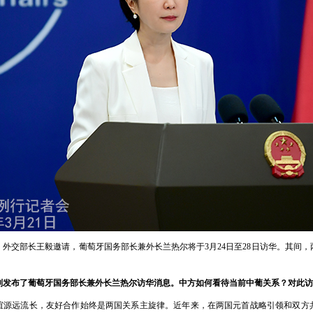
外交部长王毅邀请，葡萄牙国务部长兼外长兰热尔将于3月24日至28日访华。其间
刚发布了葡萄牙国务部长兼外长兰热尔访华消息。中方如何看待当前中葡关系？对此访
谊源远流长，友好合作始终是两国关系主旋律。近年来，在两国元首战略引领和双方