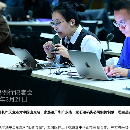
部长昨天宣布对中国山东省一家炼油厂和广东省一家石油码头公司实施制裁，理由是
施非法单边制裁和“长臂管辖”。美国应停止干扰破坏中伊正常商贸合作。中方将采取