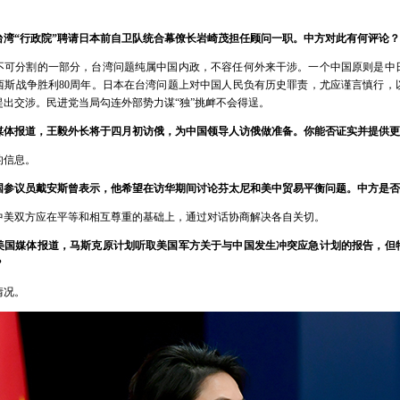
台湾“行政院”聘请日本前自卫队统合幕僚长岩崎茂担任顾问一职。中方对此有何评论？
不可分割的一部分，台湾问题纯属中国内政，不容任何外来干涉。一个中国原则是中
西斯战争胜利80周年。日本在台湾问题上对中国人民负有历史罪责，尤应谨言慎行，
出交涉。民进党当局勾连外部势力谋“独”挑衅不会得逞。
媒体报道，王毅外长将于四月初访俄，为中国领导人访俄做准备。你能否证实并提供更
的信息。
国参议员戴安斯曾表示，他希望在访华期间讨论芬太尼和美中贸易平衡问题。中方是否
中美双方应在平等和相互尊重的基础上，通过对话协商解决各自关切。
美国媒体报道，马斯克原计划听取美国军方关于与中国发生冲突应急计划的报告，但
？
情况。