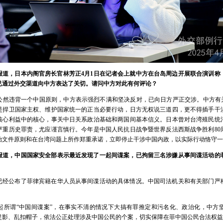
报道，日本内阁官房长官林芳正4月1日在记者会上就中方在台岛周边开展联合演训称
已通过外交渠道向中方表达了关切。请问中方对此有何评论？
公然违背一个中国原则，中方表示强烈不满和坚决反对，已向日方严正交涉。中方有关
是捍卫国家主权、维护国家统一的正当必要行动，日方无权说三道四，更不得插手干
核心利益中的核心，事关中日关系政治基础和两国间基本信义。日本曾对台湾殖民统
严重历史罪责，尤应谨言慎行。今年是中国人民抗日战争暨世界反法西斯战争胜利80
治文件原则和在台湾问题上所作郑重承诺，立即停止干涉中国内政，以实际行动恪守一
报道，中国国家安全部表示最近发现了一起间谍案，已拘留三名涉嫌从事间谍活动的
已经公布了菲律宾籍在华人员从事间谍活动的具体情况。中国司法机关和有关部门严
起所谓“中国间谍案”，在事实不清的情况下大搞有罪推定和污名化、政治化，中方
捉影、乱扣帽子，依法公正处理涉及中国公民的个案，切实保障在菲中国公民合法权益