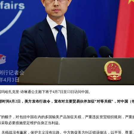
玛哈扎克里·诗琳通公主殿下将于4月7日至13日访问中国。
部时间4月2日，美方发布行政令，宣布对主要贸易伙伴加征“对等关税”，对中国（包
等”的幌子，对包括中国在内的多国输美产品加征关税，严重违反世贸组织规则，严重
将采取必要措施坚定维护自身正当利益。
、关税战没有赢家，保护主义没有出路。中方敦促美方纠正错误做法，以平等、尊重