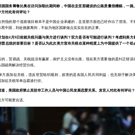
美国国务卿鲁比奥在访问加勒比期间称，中国在圭亚那建设的公路质量很糟糕，一路
中方对此有何评论？
方所指的那个道路项目根本不是中国企业承建的，圭亚那方面也已经作出了澄清。不
抹黑中国，到处挑拨离间，不如为地区国家做点实实在在的正事。
计划在4月9日前就关税问题与美方进行谈判？双方是否有可能进行谈判？考虑到美方
朗普总统的首要目标？是否认为此次美方宣布关税在某种程度上为中国提供了一个机
应的，贸易战、关税战没有赢家，保护主义没有出路。现在美方需要做的是纠正错误
各国磋商解决经贸分歧。
单方面加征关税，违反世贸组织规则，损害的是各国人民共同利益，也无助于解决
国加征关税等单边霸凌行径。
报道，美国政府禁止其驻华工作人员与中国公民发展恋爱关系。发言人对此有何评论？
美方可能更合适。