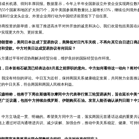
得成长机遇、得到丰厚回报。数据显示，今年上半年全国新设立外资企业实现两位数
55个国家和地区扩大到75个，其中美国参展商数量比上届增长15%，继续位列境
00强和行业龙头企业。外资企业用行动为中国经济前景投下了信任票。
外商投资的新举措，体现了推进高水平对外开放的诚意和决心。我们欢迎包括美国在
中实现更大作为、更好发展。
特朗普称，美同日本达成了贸易协议，美降低对日汽车关税，不再向其它自日进口商
投资和贷款。中方对美日达成贸易协议有何回应？
各方通过平等对话协商解决经贸分歧，维护良好的国际经贸合作环境。
道，日本首相石破茂已经表达在8月底之前辞职的意向。中方如何看待这一动向？将对
，我没有特别的评论。中日互为近邻，保持两国关系健康稳定发展，共同努力全面推
定的中日关系，符合两国和两国人民根本利益。
贝森特称，他将于下周在斯德哥尔摩同中方代表举行第三轮贸易谈判，旨在延长中美“
更广泛议题，包括中方持续自俄罗斯、伊朗购买石油。发言人能否确认谈判日期？中
，中方立场是一贯、明确的。希望美方同中方一道，落实两国元首通话达成的重要共
础上通过对话沟通增进共识、减少误解、加强合作，推动中美关系稳定、健康、可持