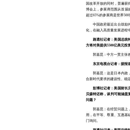
国改革开放的同时，普遍获
博会上，参展商范围从首届的
超过65%的参展商是世界5
中国政府最近出台鼓励
化，在融入高质量发展进程
路透社记者：美国总统
方将对美提供5500亿美元
郭嘉昆：中方一贯主张
东京电视台记者：据报
郭嘉昆：这是日本内政
合新时代要求的建设性、稳
彭博社记者：美国财长
贝森特还称，谈判可能涵盖
问题？
郭嘉昆：在经贸问题上
用，在平等、尊重、互惠基
门询问。