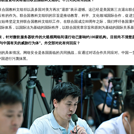
特朗普宣布美将退出联合国教科文组织。中方对此有何回应？
联合国教科文组织以及多国对美方再次“退群”表示遗憾。这已经是美国第三次退出联
应有的作为。联合国教科文组织的宗旨是推动教育、科学、文化领域国际合作，促进
方始终坚定支持联合国教科文组织工作。在联合国成立80周年之际，我们呼吁各国重
国际体系，以国际法为基础的国际秩序，以联合国宪章宗旨和原则为基础的国际关系基
末，针对微软服务器软件的大规模网络间谍行动已影响约100家机构。目前尚不清楚
与中国有关的威胁行为体”。外交部对此有何回应？
到的具体情况。网络安全是各国面临的共同挑战，应通过对话合作共同应对。中国一
中国进行污蔑抹黑。