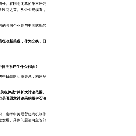
增长。在刚刚闭幕的第三届链
外参展商之首。从企业规模看，
内的各国企业参与中国式现代
品征收新关税，作为交换，日
中日关系产生什么影响？
进中日战略互惠关系，构建契
关税休战”并扩大讨论范围。
方是否愿意讨论采购俄伊石油
识，发挥中美经贸磋商机制作
续发展。具体问题请向主管部