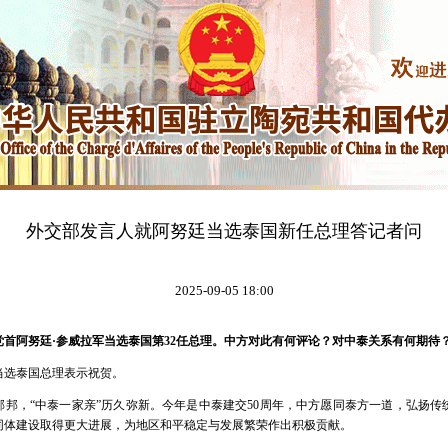
外交部发言人就阿努廷当选泰国新任总理答记者问
2025-09-05 18:00
党首阿努廷·参威拉军当选泰国第32任总理。中方对此有何评论？对中泰关系有何期待
当选泰国总理表示祝贺。
邻邦，“中泰一家亲”历久弥新。今年是中泰建交50周年，中方愿同泰方一道，弘扬传
同体建设取得更大进展，为地区和平稳定与发展繁荣作出积极贡献。