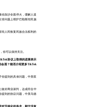
推动加沙全面停火，缓解人道
安排问题上维护巴勒斯坦民族
斯坦人民恢复民族合法权利的
息，你可以保持关注。
kTok协议上取得的进展表示
面？能否介绍更多TikTok
于你提到的具体问题，中美双
础上做好商业谈判，达成符合中
你提到的协议问题，中美马德
弃对无核化的执念，朝方没有