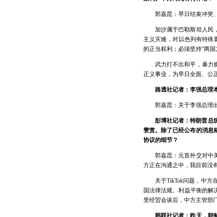
郭嘉昆：早日结束冲突
加沙属于巴勒斯坦人民
主义灾难，对以色列有特殊
的正当权利；必须坚持“两国
武力打不出和平，暴力
正义事业，为早日全面、公
路透社记者：李强总理
郭嘉昆：关于李强总理
彭博社记者：特朗普总统
赞赏。除了已经公布的消息稿
协议的细节？
郭嘉昆：元首外交对中
方正在沟通之中，我目前没
关于TikTok问题，
国法律法规、利益平衡的解
里经贸会谈后，中方主管部门
韩联社记者：昨天，朝