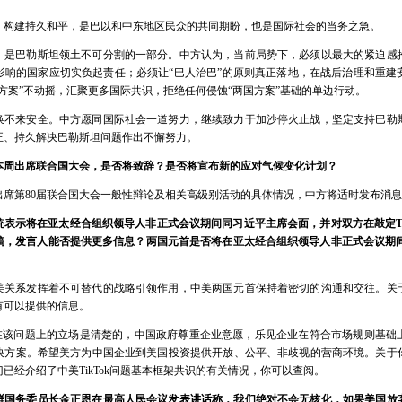
、构建持久和平，是巴以和中东地区民众的共同期盼，也是国际社会的当务之急。
，是巴勒斯坦领土不可分割的一部分。中方认为，当前局势下，必须以最大的紧迫感
影响的国家应切实负起责任；必须让“巴人治巴”的原则真正落地，在战后治理和重建
方案”不动摇，汇聚更多国际共识，拒绝任何侵蚀“两国方案”基础的单边行动。
换不来安全。中方愿同国际社会一道努力，继续致力于加沙停火止战，坚定支持巴勒
正、持久解决巴勒斯坦问题作出不懈努力。
本周出席联合国大会，是否将致辞？是否将宣布新的应对气候变化计划？
出席第80届联合国大会一般性辩论及相关高级别活动的具体情况，中方将适时发布消
表示将在亚太经合组织领导人非正式会议期间同习近平主席会面，并对双方在敲定Ti
，发言人能否提供更多信息？两国元首是否将在亚太经合组织领导人非正式会议期间会
美关系发挥着不可替代的战略引领作用，中美两国元首保持着密切的沟通和交往。关
有可以提供的信息。
中方在该问题上的立场是清楚的，中国政府尊重企业意愿，乐见企业在符合市场规则基
决方案。希望美方为中国企业到美国投资提供开放、公平、非歧视的营商环境。关于
已经介绍了中美TikTok问题基本框架共识的有关情况，你可以查阅。
鲜国务委员长金正恩在最高人民会议发表讲话称，我们绝对不会无核化，如果美国放