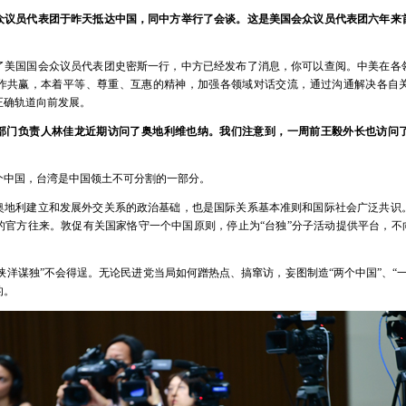
众议员代表团于昨天抵达中国，同中方举行了会谈。这是美国会众议员代表团六年来
了美国国会众议员代表团史密斯一行，中方已经发布了消息，你可以查阅。中美在各
作共赢，本着平等、尊重、互惠的精神，加强各领域对话交流，通过沟通解决各自
正确轨道向前发展。
部门负责人林佳龙近期访问了奥地利维也纳。我们注意到，一周前王毅外长也访问
个中国，台湾是中国领土不可分割的一部分。
奥地利建立和发展外交关系的政治基础，也是国际关系基本准则和国际社会广泛共识
的官方往来。敦促有关国家恪守一个中国原则，停止为“台独”分子活动提供平台，不向
“挟洋谋独”不会得逞。无论民进党当局如何蹭热点、搞窜访，妄图制造“两个中国”、“
的。