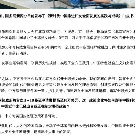
到，国务院新闻办日前发布了《新时代中国推进妇女全面发展的实践与成就》白皮书
合国第四次世界妇女大会在北京成功举行。为纪念北京世妇会，推动落实《北京宣言》和
合国总部共同举办了全球妇女峰会。5年前，习近平主席倡议于2025年再次召开全球
2030年可持续发展目标还有5年的时间，全球妇女事业面临严峻挑战，同时迎来巨
导者，更是行动派。
妇女事业蓬勃发展，取得历史性成就，实现了全方位跃升，中国特色社会主义妇女发
周年之际，中方将于不久后在北京再次召开全球妇女峰会。我们发布白皮书，旨在全面
系统介绍新时代中国促进男女平等和妇女全面发展的理念原则、创新实践以及中国妇
经验。中方愿与世界各国一道，携手共进，加速妇女全面发展新进程，谱写全球妇女事
朗普政府将首次H－1B签证申请费提高至10万美元。这一政策变化将如何影响中国科
，中国近年来已经出台或正在制定哪些政策？
题，中方对美国的签证政策不作评论。
球化时代，人才的跨国流动，推动了全球范围内技术进步和经济发展。中国欢迎全球
动人类社会不断进步，也成就个人事业的发展。