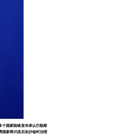
多个国家陆续宣布承认巴勒斯
湾国家商讨战后加沙临时治理