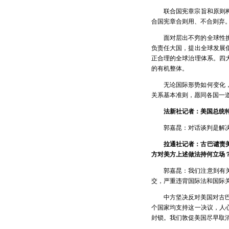
联合国宪章宗旨和原则
合国宪章合则用、不合则弃
面对层出不穷的全球性
负责任大国，提出全球发展
正合理的全球治理体系。四
的有机整体。
无论国际形势如何变化
关系基本准则，愿同各国一
法新社记者：美国总统
郭嘉昆：对话谈判是解
拉通社记者：古巴谴责
方对美方上述做法持何立场
郭嘉昆：我们注意到有
交，严重违背国际法和国际
中方坚决反对美国对古巴
个国家均支持这一决议，人
封锁。我们敦促美国尽早取