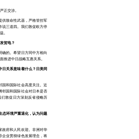
严正交涉。
提供致命性武器，严格管控军
作说三道四。我们敦促欧方停
益。
发贺电？
明确的。希望日方同中方相向
面推进中日战略互惠关系。
中日关系意味着什么？日美同
邻国和国际社会高度关注。近
洲邻国和国际社会对日本是否
我们敦促日方深刻反省侵略历
生态环境严重退化，认为问题
家政府和人民欢迎。非洲对华
导企业贯彻绿色发展理念，将