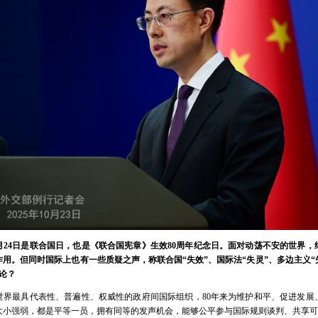
月24日是联合国日，也是《联合国宪章》生效80周年纪念日。面对动荡不安的世界
用。但同时国际上也有一些质疑之声，称联合国“失效”、国际法“失灵”、多边主义“
论？
世界最具代表性、普遍性、权威性的政府间国际组织，80年来为维护和平、促进发展
大小强弱，都是平等一员，拥有同等的发声机会，能够公平参与国际规则谈判、共享可