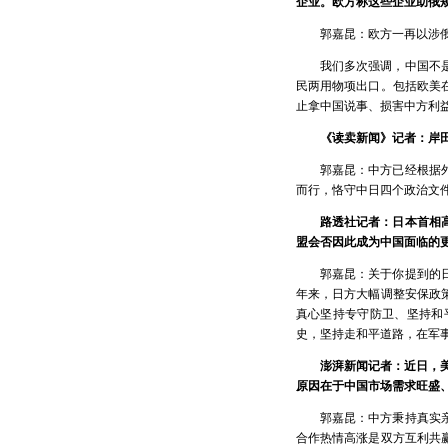
企业。欧方称这些企业助俄
郭嘉昆：欧方一再以涉
我们多次强调，中国不
民两用物项出口。包括欧美
止拿中国说事、损害中方利
《读卖新闻》记者：岸
郭嘉昆：中方已经根据
而行，恪守中日四个政治文
路透社记者：日本首相
盟会否因此成为中国面临的
郭嘉昆：关于你提到的
年来，日方大幅调整安保政
真心坚持专守防卫、坚持和
史，坚持走和平道路，在军
澎湃新闻记者：近日，
原因在于中国市场需求旺盛
郭嘉昆：中方秉持真实
合作热情高涨是双方互利共