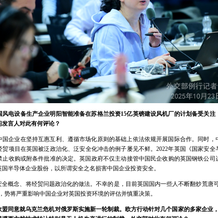
国风电设备生产企业明阳智能准备在苏格兰投资15亿英镑建设风机厂的计划备受关注
问发言人对此有何评论？
中国企业在坚持互惠互利、遵循市场化原则的基础上依法依规开展国际合作。同时，
经贸项目在英国被泛政治化、泛安全化冲击的例子屡见不鲜。2022年英国《国家安全
禁止收购或附条件批准的决定。英国政府不仅主动接管中国民企收购的英国钢铁公司
英国半导体企业股份，以所谓安全之名损害中国企业投资安全。
安全概念、将经贸问题政治化的做法。不幸的是，目前英国国内一些人不断翻炒荒唐可
滥，势将严重影响中国企业对英国投资环境的评估并慎重决策。
欧盟同意就乌克兰危机对俄罗斯实施新一轮制裁。欧方行动针对几个国家的多家企业，包