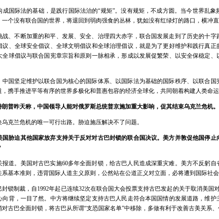
构成国际法的基础，是践行国际法治的“规矩”。没有规矩，不成方圆。当今世界乱象
。一个没有联合国的世界，将退回到弱肉强食的丛林，犹如没有红绿灯的路口，横冲直
挑战、不断加重的和平、发展、安全、治理四大赤字，联合国发展走到了历史的十字
倡议、全球安全倡议、全球文明倡议和全球治理倡议，就是为了更好维护和践行真正
大全球倡议与联合国宪章宗旨和原则一脉相承，形成以发展促繁荣、以安全保稳定、
，中国坚定维护以联合国为核心的国际体系、以国际法为基础的国际秩序、以联合国
道，携手推进平等有序的世界多极化和普惠包容的经济全球化，共同朝着构建人类命运
特朗普昨天称，中国领导人能对俄罗斯总统普京施加重大影响，促其结束乌克兰危机。
决乌克兰危机的唯一可行出路。胁迫施压解决不了问题。
美国胁迫其他国家放弃支持关于反对对古巴封锁的联合国决议。美方并敦促他国停止
？
关报道。美国对古巴实施60多年全面封锁，给古巴人民造成深重灾难。美方不反躬自
关系基本准则，违背国际人道主义原则，公然站在公道正义对立面，必将遭到国际社会
封锁制裁，自1992年起已连续32次在联合国大会投票支持古巴发起的关于取消美国对
心向背，一目了然。中方将继续坚定支持古巴人民走符合本国国情的发展道路，维护
消对古巴全面封锁，将古巴从所谓“支恐国家名单”中移除，多做有利于改善古美关系、