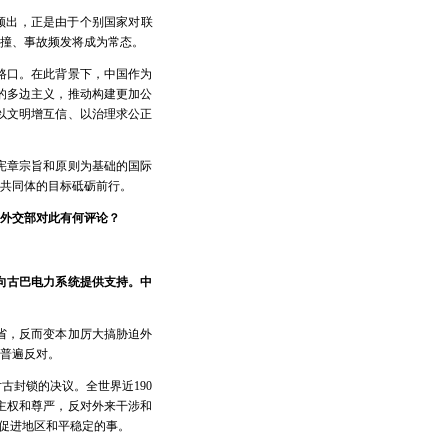
频出，正是由于个别国家对联
撞、事故频发将成为常态。
路口。在此背景下，中国作为
的多边主义，推动构建更加公
以文明增互信、以治理求公正
宪章宗旨和原则为基础的国际
共同体的目标砥砺前行。
外交部对此有何评论？
向古巴电力系统提供支持。中
省，反而变本加厉大搞胁迫外
普遍反对。
古封锁的决议。全世界近190
主权和尊严，反对外来干涉和
促进地区和平稳定的事。