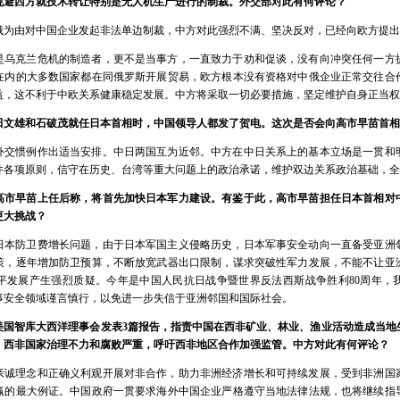
规避西方就技术转让特别是无人机生产进行的制裁。外交部对此有何评论？
俄为由对中国企业发起非法单边制裁，中方对此强烈不满、坚决反对，已经向欧方提出
是乌克兰危机的制造者，更不是当事方，一直致力于劝和促谈，没有向冲突任何一方
在内的大多数国家都在同俄罗斯开展贸易，欧方根本没有资格对中俄企业正常交往合
益，这不利于中欧关系健康稳定发展。中方将采取一切必要措施，坚定维护自身正当权
田文雄和石破茂就任日本首相时，中国领导人都发了贺电。这次是否会向高市早苗首相
外交惯例作出适当安排。中日两国互为近邻。中方在中日关系上的基本立场是一贯和
件各项原则，信守在历史、台湾等重大问题上的政治承诺，维护双边关系政治基础，全
高市早苗上任后称，将首先加快日本军力建设。有鉴于此，高市早苗担任日本首相对
更大挑战？
日本防卫费增长问题，由于日本军国主义侵略历史，日本军事安全动向一直备受亚洲
策，逐年增加防卫预算，不断放宽武器出口限制，谋求突破性军力发展，不能不让亚
平发展产生强烈质疑。今年是中国人民抗日战争暨世界反法西斯战争胜利80周年，
事安全领域谨言慎行，以免进一步失信于亚洲邻国和国际社会。
美国智库大西洋理事会发表3篇报告，指责中国在西非矿业、林业、渔业活动造成当地
、西非国家治理不力和腐败严重，呼吁西非地区合作加强监管。中方对此有何评论？
亲诚理念和正确义利观开展对非合作，助力非洲经济增长和可持续发展，受到非洲国
赢的最大例证。中国政府一贯要求海外中国企业严格遵守当地法律法规，也将继续指