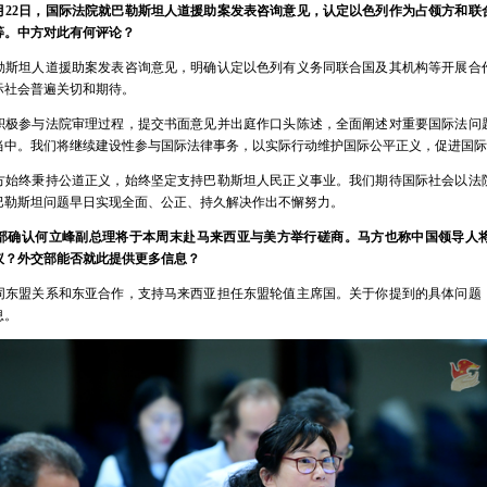
0月22日，国际法院就巴勒斯坦人道援助案发表咨询意见，认定以色列作为占领方和联
等。中方对此有何评论？
勒斯坦人道援助案发表咨询意见，明确认定以色列有义务同联合国及其机构等开展合
际社会普遍关切和期待。
积极参与法院审理过程，提交书面意见并出庭作口头陈述，全面阐述对重要国际法问
当中。我们将继续建设性参与国际法律事务，以实际行动维护国际公平正义，促进国际
方始终秉持公道正义，始终坚定支持巴勒斯坦人民正义事业。我们期待国际社会以法
巴勒斯坦问题早日实现全面、公正、持久解决作出不懈努力。
部确认何立峰副总理将于本周末赴马来西亚与美方举行磋商。马方也称中国领导人
议？外交部能否就此提供更多信息？
同东盟关系和东亚合作，支持马来西亚担任东盟轮值主席国。关于你提到的具体问题
息。