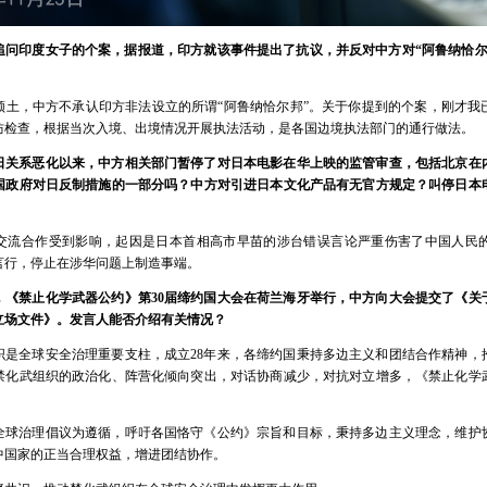
追问印度女子的个案，据报道，印方就该事件提出了抗议，并反对中方对“阿鲁纳恰尔
领土，中方不承认印方非法设立的所谓“阿鲁纳恰尔邦”。关于你提到的个案，刚才我
防检查，根据当次入境、出境情况开展执法活动，是各国边境执法部门的通行做法。
日关系恶化以来，中方相关部门暂停了对日本电影在华上映的监管审查，包括北京在内
国政府对日反制措施的一部分吗？中方对引进日本文化产品有无官方规定？叫停日本
交流合作受到影响，起因是日本首相高市早苗的涉台错误言论严重伤害了中国人民
言行，停止在涉华问题上制造事端。
，《禁止化学武器公约》第30届缔约国大会在荷兰海牙举行，中方向大会提交了《关
立场文件》。发言人能否介绍有关情况？
织是全球安全治理重要支柱，成立28年来，各缔约国秉持多边主义和团结合作精神，
禁化武组织的政治化、阵营化倾向突出，对话协商减少，对抗对立增多，《禁止化学
全球治理倡议为遵循，呼吁各国恪守《公约》宗旨和目标，秉持多边主义理念，维护
中国家的正当合理权益，增进团结协作。