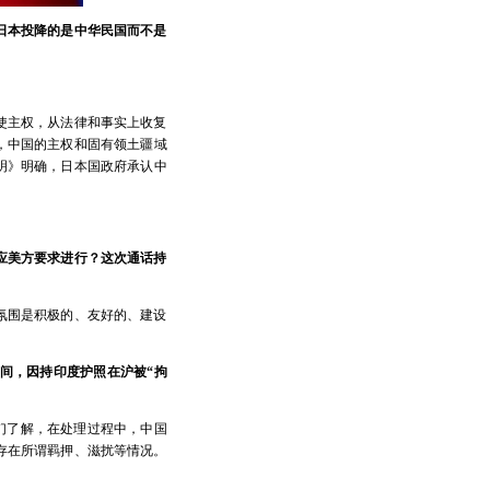
日本投降的是中华民国而不是
使主权，从法律和事实上收复
，中国的主权和固有领土疆域
明》明确，日本国政府承认中
应美方要求进行？这次通话持
氛围是积极的、友好的、建设
间，因持印度护照在沪被“拘
们了解，在处理过程中，中国
存在所谓羁押、滋扰等情况。