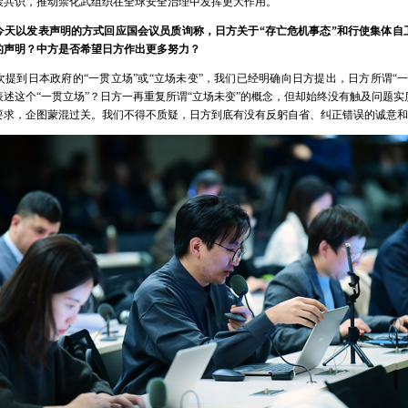
聚共识，推动禁化武组织在全球安全治理中发挥更大作用。
今天以发表声明的方式回应国会议员质询称，日方关于“存亡危机事态”和行使集体自
的声明？中方是否希望日方作出更多努力？
提到日本政府的“一贯立场”或“立场未变”，我们已经明确向日方提出，日方所谓“
述这个“一贯立场”？日方一再重复所谓“立场未变”的概念，但却始终没有触及问题
要求，企图蒙混过关。我们不得不质疑，日方到底有没有反躬自省、纠正错误的诚意和