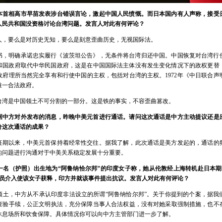
本首相高市早苗发表涉台错误言论，激起中国人民愤慨。而日本国内有人声称，接受
人民共和国没资格讨论台湾问题。发言人对此有何评论？
人，要么是对历史无知，要么是刻意歪曲历史，无视国际法。
投降书，明确承诺忠实履行《波茨坦公告》，无条件将台湾归还中国。中国恢复对台湾行
民共和国政府取代中华民国政府，这是在中国国际法主体没有发生变化情况下的政权更替
政府理所当然完全享有和行使中国的主权，包括对台湾的主权。1972年《中日联合声
唯一合法政府。
台湾是中国领土不可分割的一部分。这是铁的事实，不容歪曲篡改。
据中方对外发布的消息，昨晚中美元首进行通话。请问这次通话是中方主动提议还是
价这次通话的成果？
任期以来，中美元首保持着经常性交往。据我了解，此次通话是美方发起的，通话的
的问题进行沟通对于中美关系稳定发展十分重要。
一名（护照）出生地为“阿鲁纳恰尔邦”的印度女子称，她从伦敦经上海转机赴日本期
人员介入使该女子获释，印方并就该事件提出抗议。发言人对此有何评论？
领土，中方从不承认印度非法设立的所谓“阿鲁纳恰尔邦”。关于你提到的个案，据我
查验手续，公正文明执法，充分保障当事人合法权益，没有对她采取强制措施，也不
休息场所和饮食保障。具体情况你可以向中方主管部门进一步了解。