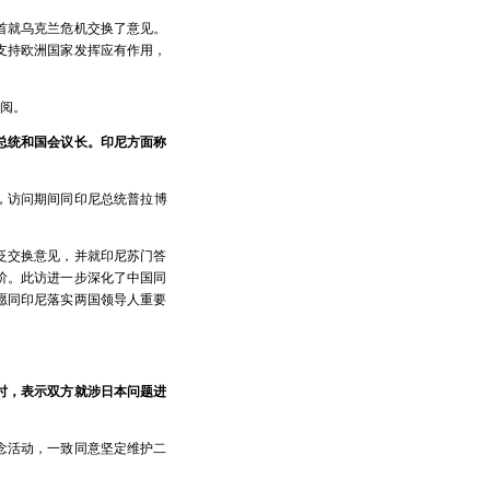
首就乌克兰危机交换了意见。
支持欧洲国家发挥应有作用，
阅。
总统和国会议长。印尼方面称
，访问期间同印尼总统普拉博
泛交换意见，并就印尼苏门答
阶。此访进一步深化了中国同
愿同印尼落实两国领导人重要
时，表示双方就涉日本问题进
念活动，一致同意坚定维护二