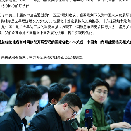
外交的起点。习近平主席提出的真实亲诚理念，始终是中国对非合作的遵循，真诚和
、将心比心的好伙伴。
绍了中共二十届四中全会通过的“十五五”规划建议，强调规划不仅为中国未来发展擘
国将继续是世界经济增长的发动机，也愿做非洲发展振兴的助推器。非方提及频率最高
，是中国主动扩大单边开放的重要举措，展现了中国愿意承担更多国际义务，坚定扩
遇。我们欢迎非洲各国搭乘中国发展的快车，携手实现现代化。
普总统按他所言对同伊朗开展贸易的国家征收25％关税，中国出口商可能面临高额关
，关税战没有赢家，中方将坚决维护自身正当合法权益。