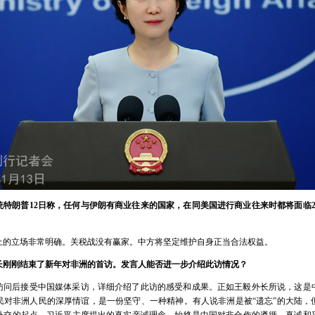
统特朗普12日称，任何与伊朗有商业往来的国家，在同美国进行商业往来时都将面临2
上的立场非常明确。关税战没有赢家。中方将坚定维护自身正当合法权益。
长刚刚结束了新年对非洲的首访。发言人能否进一步介绍此访情况？
访问后接受中国媒体采访，详细介绍了此访的感受和成果。正如王毅外长所说，这是
民对非洲人民的深厚情谊，是一份坚守、一种精神。有人说非洲是被“遗忘”的大陆，