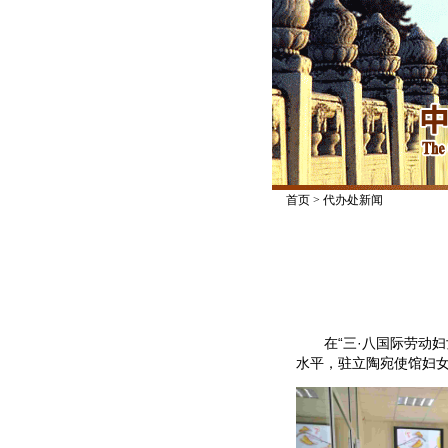
首页
>
代办处新闻
在“三·八国际劳动妇女
水平，驻立陶宛使馆妇女