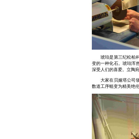
琥珀是第三纪松柏科植
变的一种化石。琥珀浑
深受人们的喜爱。立陶宛
大家在贝娅塔公司饶有
数道工序蜕变为精美绝