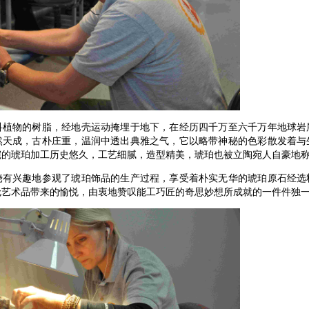
物的树脂，经地壳运动掩埋于地下，在经历四千万至六千万年地球岩
然天成，古朴庄重，温润中透出典雅之气，它以略带神秘的色彩散发着与
的琥珀加工历史悠久，工艺细腻，造型精美，琥珀也被立陶宛人自豪地称
兴趣地参观了琥珀饰品的生产过程，享受着朴实无华的琥珀原石经选
伦艺术品带来的愉悦，由衷地赞叹能工巧匠的奇思妙想所成就的一件件独