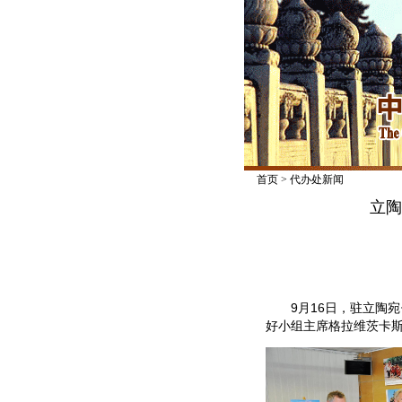
首页
>
代办处新闻
立陶
9月16日，驻立陶宛
好小组主席格拉维茨卡