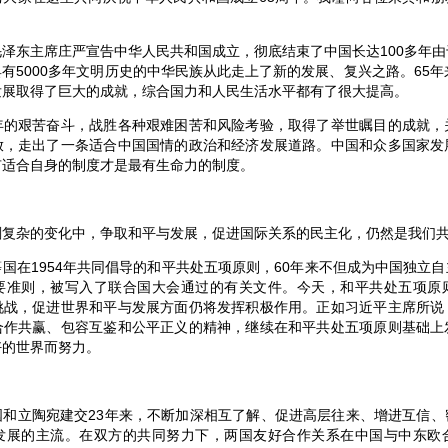
毛泽东主席庄严宣告中华人民共和国成立，彻底结束了中国长达100多年
有5000多年文明历史的中华民族从此走上了新的发展、复兴之路。65年
发展取得了巨大的成就，综合国力和人民生活水平都有了很大提高。
艰苦奋斗，战胜各种艰难困苦和风险考验，取得了举世瞩目的成就，
放，走出了一条适合中国国情的政治和经济发展道路。中国和众多国家发
有适合自身的制度才是最有生命力的制度。
杂的变化中，争取和平与发展，促进国际关系的民主化，仍然是我们共
在1954年共同倡导的和平共处五项原则，60年来不但成为中国独立自
要准则，被写入了联合国大会通过的有关文件。今天，和平共处五项原
挑战，促进世界和平与发展方面仍将发挥积极作用。正如习近平主席所说
合作共赢、包容互鉴和公平正义的精神，继续在和平共处五项原则基础上
好的世界而努力。
立陶宛建交23年来，不断加深相互了解、促进高层往来、增进互信、
发展的主流。在双方的共同努力下，两国友好合作关系在中国与中东欧