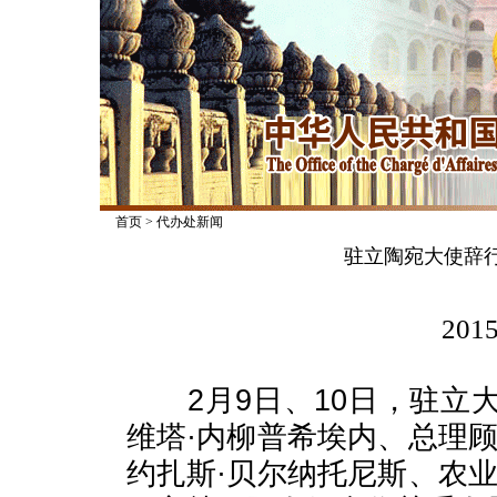
首页
>
代办处新闻
驻立陶宛大使辞
2015
2月9日、10日，驻立
维塔·内柳普希埃内、总理
约扎斯·贝尔纳托尼斯、农