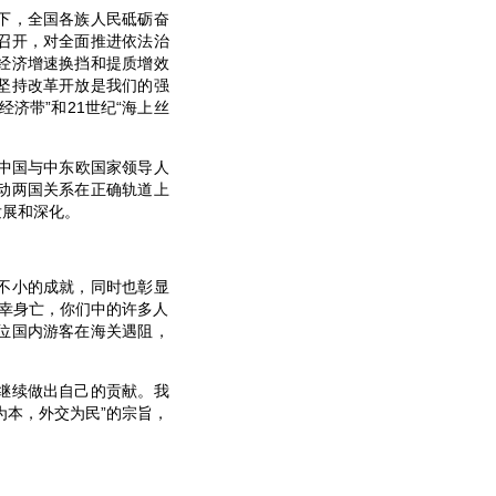
下，全国各族人民砥砺奋
召开，对全面推进依法治
经济增速换挡和提质增效
坚持改革开放是我们的强
济带”和21世纪“海上丝
中国与中东欧国家领导人
动两国关系在正确轨道上
发展和深化。
不小的成就，同时也彰显
幸身亡，你们中的许多人
位国内游客在海关遇阻，
继续做出自己的贡献。我
为本，外交为民”的宗旨，