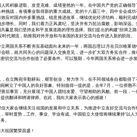
民积极进取、攻坚克难、成绩斐然的一年。在中国共产党的正确领导
各种挑战，各项事业取得新的重大成就。党的十八届三中、四中全会成功
有效应对国内外多重挑战，锐意推进改革，继续优化经济结构，顺利完成
稳步增长。同时，我们着力正风肃纪，坚决并有力惩治腐败，影响深远。
共赢是我们坚持走和平发展道路的理性选择。我们提出的构建“丝绸之路经
应时代潮流，助推我对外开放和与各国的友好交流与合作进入新的阶段。
两国关系不断夯实基础面向未来的一年，两国总理12月在贝尔格莱德
行会晤，就共同关心的问题深入交换意见，进一步扩大双方务实合作，推
域密切交流与合作创造了必要条件。可以预期，今年两国关系将会进一步
在立陶宛辛勤耕耘，艰苦创业，努力学习，在不同领域各自都取得了
陶宛树立了中国人的良好形象。特别值得一提的是，去年7月，一位侨胞不
理善后事宜，充分展现了中国人团结友爱、守望相助的风貌。前一段，一
，提供翻译和聘请律师。在此，我向大家表示衷心的感谢！
大家会继续关注祖国的发展和中立关系，为推进中立友好交流与合作
，审时度势，工作、事业、学业有成。中国驻立大使馆将继续秉持“以人
服务。
大祖国繁荣昌盛！