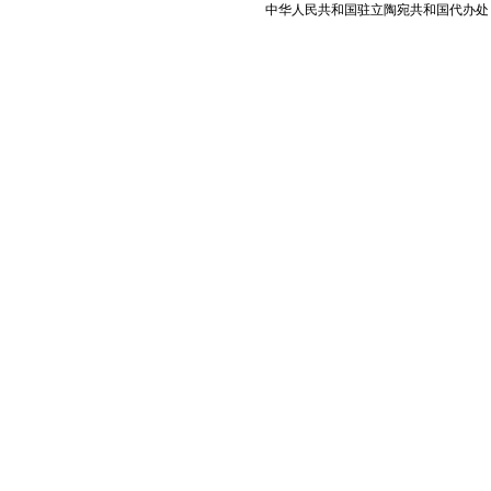
中华人民共和国驻立陶宛共和国代办处 版权所有