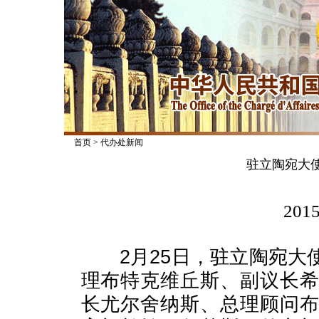
首页
>
代办处新闻
驻立陶宛大
2015
2月25日，驻立陶宛大
理布特克维丘斯、副议长
长尤尔舍纳斯、总理顾问