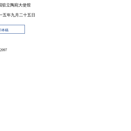
驻立陶宛大使馆
一五年九月二十五日
印本稿
097