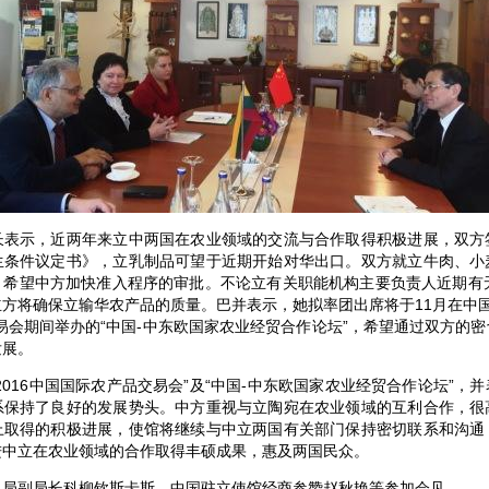
示，近两年来立中两国在农业领域的交流与合作取得积极进展，双方
生条件议定书》，立乳制品可望于近期开始对华出口。双方就立牛肉、小
，希望中方加快准入程序的审批。不论立有关职能机构主要负责人近期有无
方将确保立输华农产品的质量。巴并表示，她拟率团出席将于11月在中国昆
易会期间举办的“中国-中东欧国家农业经贸合作论坛”，希望通过双方的
发展。
16中国国际农产品交易会”及“中国-中东欧国家农业经贸合作论坛”，
系保持了良好的发展势头。中方重视与立陶宛在农业领域的互利合作，很
上取得的积极进展，使馆将继续与中立两国有关部门保持密切联系和沟通
进中立在农业领域的合作取得丰硕成果，惠及两国民众。
副局长科柳钦斯卡斯、中国驻立使馆经商参赞赵秋艳等参加会见。