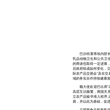
巴尔特莱蒂埃内部长表
乳品动物卫生和公共卫
的商谈也取得一定进展
后政府组成如何变化，立
际农产品交易会”及在交
域的务实合作持续健康
魏大使欢迎巴出席“20
高层互访频繁，两国关
立农产品输华准入程序
易，并以此为基础，促
立国家食品和兽医总局