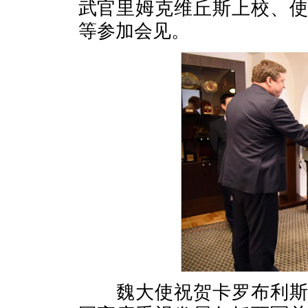
武官里姆克维丘斯上校、
等参加会见。
魏大使祝贺卡罗布利斯出