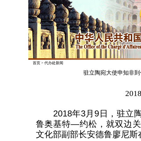
首页
>
代办处新闻
驻立陶宛大使申知非到
2018
2018年3月9日，驻立
鲁奥基特—约松，就双边
文化部副部长安德鲁廖尼斯