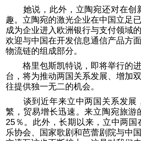
她说，此外，立陶宛还对在创新
趣。立陶宛的激光企业在中国立足
成为企业进入欧洲银行与支付领域
欢迎与中国在开发信息通信产品方
物流链的组成部分。
格里包斯凯特说，即将举行的进博
台，将为推动两国关系发展、增加
往提供独一无二的机会。
谈到近年来立中两国关系发展，
繁，贸易增长迅速。来立陶宛旅游
25％。此外，长期以来，立中两
乐协会、国家歌剧和芭蕾剧院与中