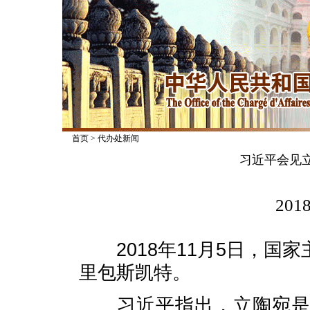
首页
>
代办处新闻
习近平会见
2018
2018年11月5日，国
里包斯凯特。
习近平指出，立陶宛是波