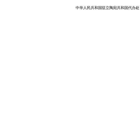
中华人民共和国驻立陶宛共和国代办处 版权所有