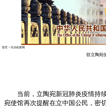
首页
>
代办处新闻
驻立陶宛
当前
，立陶宛
新冠肺炎疫情持
宛使馆再次
提醒在
立
中国公民，密