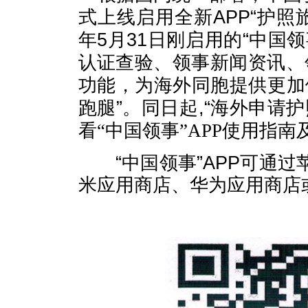
式上线启用
全新
APP“
护照
年
5
月
31
日刚启用的
“
中国领
认证查验、领事新闻资讯、
功能，为海外同胞提供更加
跑腿
”
。同日起
,“
海外申请护
看
“
中国领事
”APP
使用指南
“
中国领事
”APP
可通过
米应用商店、华为应用商店