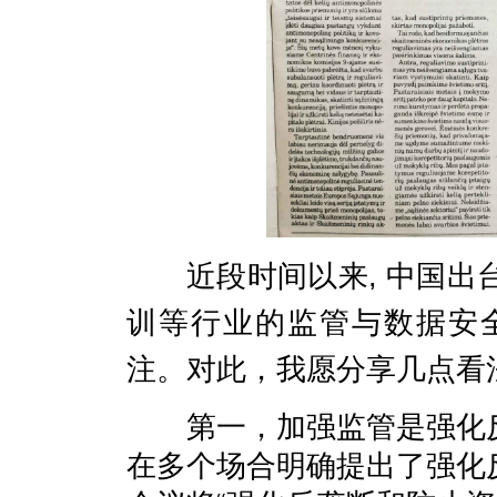
近段时间以来
, 中国
出
训等行业
的
监管
与数据安
注。对此
，
我愿分享几点看
第一，
加强监管是强化
在多个场合明确提出
了
强化