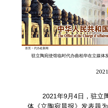
首页
>
代办处新闻
驻立陶宛使馆临时代办曲柏华在立媒体
2021
2021年9月4日，驻
体《立陶宛晨报》发表题