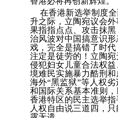
香港必将再创新辉煌。
在香港新选举制度全
升之际，立陶宛议会外
果指指点点、攻击抹黑
治风波对中国搞意识形
戏，完全是搞错了时代
注定是徒劳的！立陶宛
侵犯妇女儿童合法权益
境难民实施暴力酷刑和
海外“黑监狱”等人权
和国际关系基本准则，
香港特区的民主选举指
人权自由说三道四，只
露无遗。