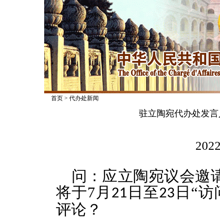
首页
>
代办处新闻
驻立陶宛代办处发言
2022
问：应立陶宛议会邀请
将于
7
月
日至
日“访
21
23
评论？