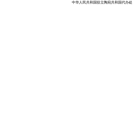
中华人民共和国驻立陶宛共和国代办处 版权所有