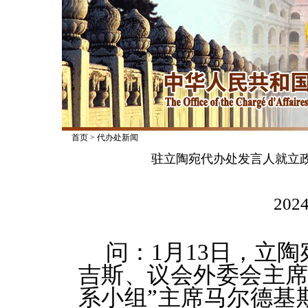
首页
>
代办处新闻
驻立陶宛代办处发言人就立
2024
问：1月13日，立
吉斯、议会外委会主席
系小组”主席马尔德基