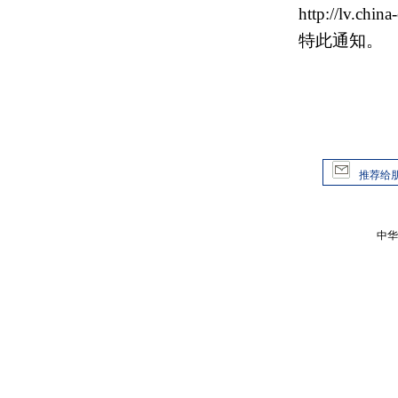
http://lv.china-e
特此通知。
推荐给
中华