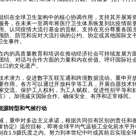
组织在全球卫生架构中的核心协调作用，支持其开展筹
服务，在未来一至两年将医疗卫生体系恢复到比疫情前
用。认同疫情大流行基金的贡献。支持在充分尊重各国
预防、防范和应对大流行病的公约、协定或其他国际文
卫生事件。
在内的高质量教育和培训在推动经济社会可持续发展方
团结、对话与合作方面的力量和内在价值。呼吁国际社
出口的文化遗产。
技术潜力，促进数字互联互通和跨境数据流动。重申开
要作用。各方可以通过开放科学等工具，开展自愿技术
家交流。保护工人权利，为工人赋权。促进性别平等和
言》。加强减灾国际合作。确保安全、有序和正常移民。
能源转型和气候行动
域，重申对多边主义承诺，根据共同但有区别的责任和
黎协定》温控目标，即将全球平均气温较工业化前水平升
制在1.5摄氏度之内。努力到本世纪中叶或其前后实现全球