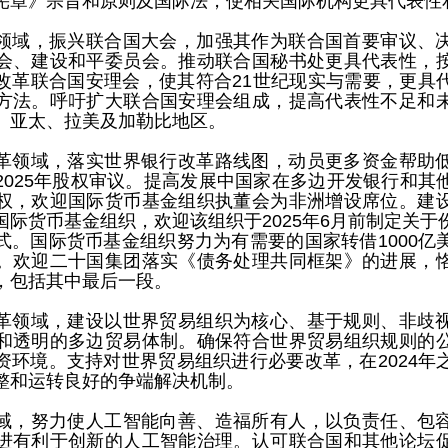
宪章》宗旨和原则及国际法，使相关国际机构更具代表性
领域，振兴联合国大会，加强其作为联合国首要审议、
会、建设和平委员会。推动联合国秘书处更具代表性，
改革联合国安理会，使其符合21世纪现实与需要，更具
方法。呼吁扩大联合国安理会组成，提高代表性不足和
、亚太、拉美及加勒比地区。
革领域，落实世界银行改革路线图，动员更多资金帮助
2025年股权审议。提高发展中国家在多边开发银行和其
权，欢迎国际货币基金组织执董会为非洲增设席位。建
国际货币基金组织，欢迎该组织于2025年6月前制定关于
式。国际货币基金组织努力为有需要的国家转借1000亿
。欢迎二十国集团落实《债务处理共同框架》的进展，
，包括其中最后一段。
革领域，建设以世界贸易组织为核心、基于规则、非歧
和透明的多边贸易体制。确保符合世界贸易组织规则的
资环境。支持对世界贸易组织进行必要改革，在2024年
整和运转良好的争端解决机制。
域，努力使人工智能向善、造福所有人，以负责任、包
进有利于创新的人工智能治理。认可联合国和其他论坛