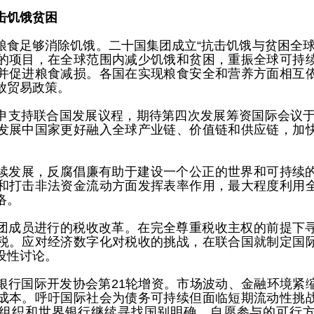
击饥饿贫困
粮食足够消除饥饿。二十国集团成立“抗击饥饿与贫困全球
的项目，在全球范围内减少饥饿和贫困，重振全球可持
并促进粮食减损。各国在实现粮食安全和营养方面相互
放贸易政策。
申支持联合国发展议程，期待第四次发展筹资国际会议于2
发展中国家更好融入全球产业链、价值链和供应链，加
续发展，反腐倡廉有助于建设一个公正的世界和可持续
和打击非法资金流动方面发挥表率作用，最大程度利用
络。
团成员进行的税收改革。在完全尊重税收主权的前提下
税。应对经济数字化对税收的挑战，在联合国就制定国
设性讨论。
银行国际开发协会第21轮增资。市场波动、金融环境紧
成本。呼吁国际社会为债务可持续但面临短期流动性挑
组织和世界银行继续寻找国别明确、自愿参与的可行