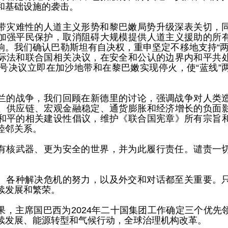
和基础设施的袭击。
带灾难性的人道主义形势和黎巴嫩局势升级深表关切，
加强平民保护，取消阻碍大规模提供人道主义援助的所
响。我们确认巴勒斯坦有自决权，重申坚定不移地支持“两
际法和联合国相关决议，在安全和公认的边界内和平共
35号决议立即在加沙地带和在黎巴嫩实现停火，使“蓝线”
兰的战争，我们回顾在新德里的讨论，强调战争对人类
、供应链、宏观金融稳定、通货膨胀和经济增长的负面
和平的相关建设性倡议，维护《联合国宪章》所有宗旨
睦邻关系。
有核武器、更为安全的世界，并为此履行责任。谴责一
、各种解决危机的努力，以及外交和对话都至关重要。
续发展和繁荣。
果，主席国巴西为2024年二十国集团工作确定三个优先
续发展、能源转型和气候行动，全球治理机构改革。