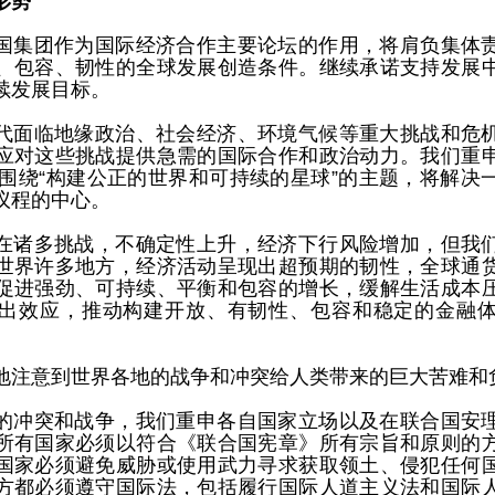
形势
国集团作为国际经济合作主要论坛的作用，将肩负集体
、包容、韧性的全球发展创造条件。继续承诺支持发展
续发展目标。
代面临地缘政治、社会经济、环境气候等重大挑战和危
应对这些挑战提供急需的国际合作和政治动力。我们重
我们围绕“构建公正的世界和可持续的星球”的主题，将解决
议程的中心。
在诸多挑战，不确定性上升，经济下行风险增加，但我
世界许多地方，经济活动呈现出超预期的韧性，全球通
促进强劲、可持续、平衡和包容的增长，缓解生活成本
出效应，推动构建开放、有韧性、包容和稳定的金融
地注意到世界各地的战争和冲突给人类带来的巨大苦难和
的冲突和战争，我们重申各自国家立场以及在联合国安
所有国家必须以符合《联合国宪章》所有宗旨和原则的
国家必须避免威胁或使用武力寻求获取领土、侵犯任何
方都必须遵守国际法，包括履行国际人道主义法和国际