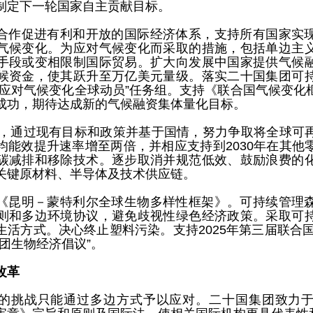
制定下一轮国家自主贡献目标。
合作促进有利和开放的国际经济体系，支持所有国家实
气候变化。为应对气候变化而采取的措施，包括单边主
手段或变相限制国际贸易。扩大向发展中国家提供气候
候资金，使其跃升至万亿美元量级。落实二十国集团可
“应对气候变化全球动员”任务组。支持《联合国气候变化
成功，期待达成新的气候融资集体量化目标。
0年，通过现有目标和政策并基于国情，努力争取将全球可
均能效提升速率增至两倍，并相应支持到2030年在其他
碳减排和移除技术。逐步取消并规范低效、鼓励浪费的
关键原材料、半导体及技术供应链。
《昆明－蒙特利尔全球生物多样性框架》。可持续管理
则和多边环境协议，避免歧视性绿色经济政策。采取可
活方式。决心终止塑料污染。支持2025年第三届联合国
团生物经济倡议”。
改革
的挑战只能通过多边方式予以应对。二十国集团致力