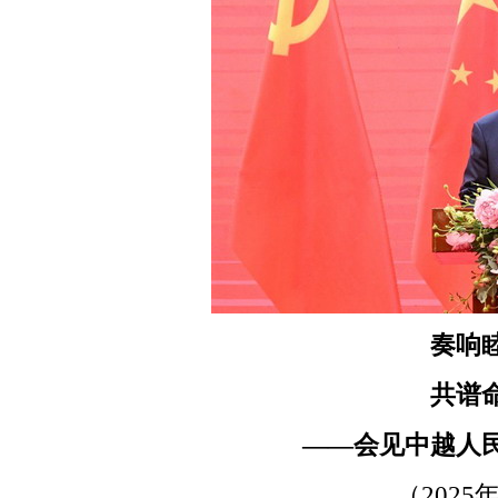
奏响
共谱
——会见中越人
（2025