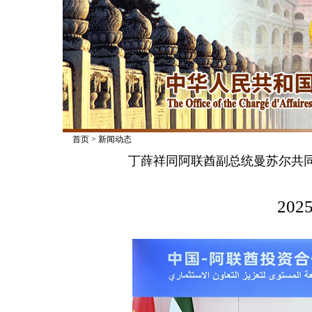
首页
>
新闻动态
丁薛祥同阿联酋副总统曼苏尔共
2025