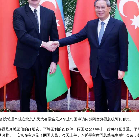
午，国务院总理李强在北京人民大会堂会见来华进行国事访问的阿塞拜疆总统阿利耶夫。
拜疆是真诚互信的好朋友、平等互利的好伙伴。两国建交33年来，始终相互尊重、平
纵深推进，实实在在惠及了两国人民。今天上午，习近平主席同总统先生举行会谈，