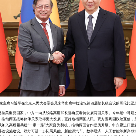
午，国家主席习近平在北京人民大会堂会见来华出席中拉论坛第四届部长级会议的哥伦比亚
是拉美重要国家，中方一向从战略高度和长远角度看待发展两国关系。今年是中哥建交
，推动两国战略伙伴关系取得更大发展，更好造福两国人民。双方要巩固政治互信，
式加入高质量共建“一带一路”大家庭为契机，推动两国合作提质升级。中方愿进口更
基础设施建设。双方可进一步拓展风能、新能源汽车、数字经济、人工智能等新兴领