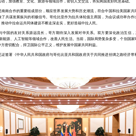
祝活动，加强教育、文化、旅游等领域合作，密切人文交流，夯实两国友好民意基础。
是南南合作的重要组成部分，顺应世界发展大势和历史潮流，符合中国和拉美国家共
放了共谋发展振兴的积极信号。哥伦比亚作为拉共体轮值主席国，为会议成功举办作
，推动中拉命运共同体建设不断走深走实，更好造福中拉人民。
与中国的友好关系源远流长，哥方期待深入发展对华关系。双方要深化政治互信，
、新能源、人工智能等领域合作，改善人民生活。当前，国际局势复杂多变，个别国家
中方密切配合，捍卫国际公平正义，维护发展中国家共同利益。
见证签署《中华人民共和国政府与哥伦比亚共和国政府关于共同推进丝绸之路经济带和