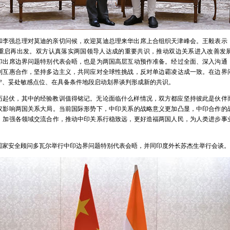
和李强总理对莫迪的亲切问候，欢迎莫迪总理来华出席上合组织天津峰会。王毅表示，
重启再出发。双方认真落实两国领导人达成的重要共识，推动双边关系进入改善发
印出席边界问题特别代表会晤，也是为两国高层互动预作准备。经过全面、深入沟通
利互惠合作，坚持多边主义，共同应对全球性挑战，反对单边霸凌达成一致。在边界
宁、妥处敏感点位、在具备条件地段启动划界谈判形成新的共识。
历起伏，其中的经验教训值得铭记。无论面临什么样情况，双方都应坚持彼此是伙伴
议影响两国关系大局。当前国际形势下，中印关系的战略意义更加凸显，中印合作的
，加强各领域交流合作，推动中印关系行稳致远，更好造福两国人民，为人类进步事
国家安全顾问多瓦尔举行中印边界问题特别代表会晤，并同印度外长苏杰生举行会谈。