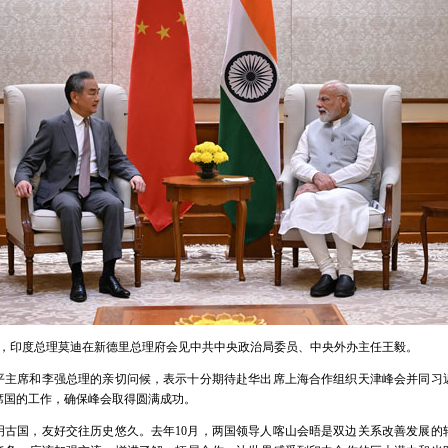
19日，印度总理莫迪在新德里总理府会见中共中央政治局委员、中央外办主任王毅。
平主席和李强总理的亲切问候，表示十分期待赴华出席上海合作组织天津峰会并同习
席国的工作，确保峰会取得圆满成功。
明古国，友好交往历史悠久。去年10月，两国领导人喀山会晤是双边关系改善发展的