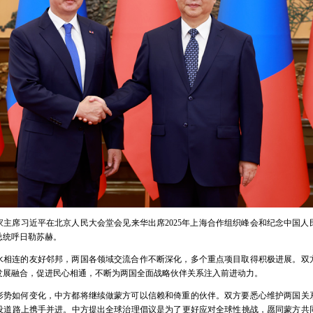
，国家主席习近平在北京人民大会堂会见来华出席2025年上海合作组织峰会和纪念中国
总统呼日勒苏赫。
水相连的友好邻邦，两国各领域交流合作不断深化，多个重点项目取得积极进展。双
发展融合，促进民心相通，不断为两国全面战略伙伴关系注入前进动力。
形势如何变化，中方都将继续做蒙方可以信赖和倚重的伙伴。双方要悉心维护两国关
设道路上携手并进。中方提出全球治理倡议是为了更好应对全球性挑战，愿同蒙方共