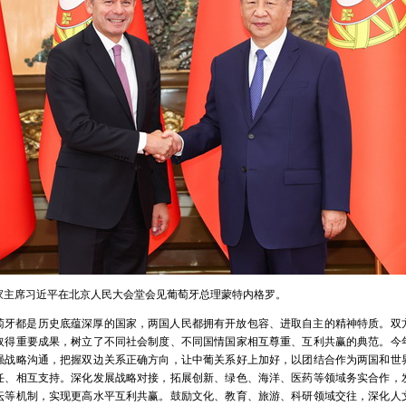
，国家主席习近平在北京人民大会堂会见葡萄牙总理蒙特内格罗。
萄牙都是历史底蕴深厚的国家，两国人民都拥有开放包容、进取自主的精神特质。双
取得重要成果，树立了不同社会制度、不同国情国家相互尊重、互利共赢的典范。今
加强战略沟通，把握双边关系正确方向，让中葡关系好上加好，以团结合作为两国和世
任、相互支持。深化发展战略对接，拓展创新、绿色、海洋、医药等领域务实合作，
坛等机制，实现更高水平互利共赢。鼓励文化、教育、旅游、科研领域交往，深化人