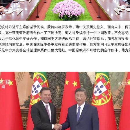
总统对习近平主席的诚挚问候。蒙特内格罗表示，葡中关系历史悠久、面向未来，两
实践，充分证明葡政府当年作出了正确决定。葡方将继续奉行一个中国政策，不会忘记
致力于深化葡中友好合作，期待同中方增进政治互信，密切经贸联系，加强双向投资
系继续向前发展。中国在国际事务中发挥着至关重要作用，葡方赞同习近平主席提出
乐见中方为完善全球治理体系作出更大贡献。中国是欧洲不可替代的合作伙伴，葡方