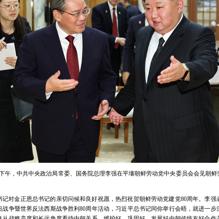
月9日下午，中共中央政治局常委、国务院总理李强在平壤朝鲜劳动党中央委员会会见朝
书记对金正恩总书记的亲切问候和良好祝愿，热烈祝贺朝鲜劳动党建党80周年。李强
日战争暨世界反法西斯战争胜利80周年活动，习近平总书记同你举行会晤，就进一步
终从战略高度和长远角度看待中朝关系，维护好、巩固好、发展好中朝传统友好合作