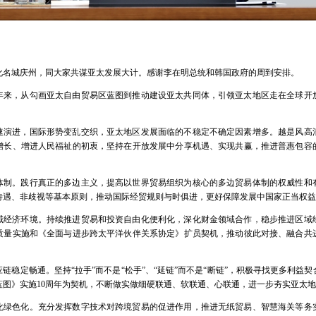
化名城庆州，同大家共谋亚太发展大计。感谢李在明总统和韩国政府的周到安排。
多年来，从勾画亚太自由贸易区蓝图到推动建设亚太共同体，引领亚太地区走在全球开
速演进，国际形势变乱交织，亚太地区发展面临的不稳定不确定因素增多。越是风高
增长、增进人民福祉的初衷，坚持在开放发展中分享机遇、实现共赢，推进普惠包容
体制。践行真正的多边主义，提高以世界贸易组织为核心的多边贸易体制的权威性和
待遇、非歧视等基本原则，推动国际经贸规则与时俱进，更好保障发展中国家正当权益
域经济环境。持续推进贸易和投资自由化便利化，深化财金领域合作，稳步推进区域
质量实施和《全面与进步跨太平洋伙伴关系协定》扩员契机，推动彼此对接、融合共
链稳定畅通。坚持“拉手”而不是“松手”、“延链”而不是“断链”，积极寻找更多利益
蓝图》实施10周年为契机，不断做实做细硬联通、软联通、心联通，进一步夯实亚太
化绿色化。充分发挥数字技术对跨境贸易的促进作用，推进无纸贸易、智慧海关等务