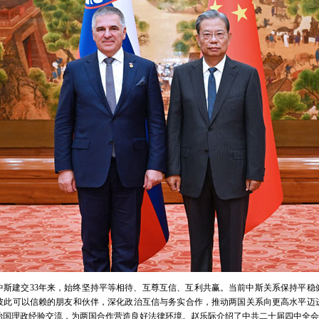
中斯建交33年来，始终坚持平等相待、互尊互信、互利共赢。当前中斯关系保持平稳
彼此可以信赖的朋友和伙伴，深化政治互信与务实合作，推动两国关系向更高水平迈
治国理政经验交流，为两国合作营造良好法律环境。赵乐际介绍了中共二十届四中全会