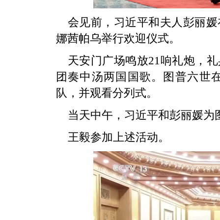
会见前，习近平和夫人彭丽媛
娜茜帕乌举行欢迎仪式。
天安门广场鸣放21响礼炮，
团奏中汤两国国歌。图普六世
队，并观看分列式。
当天中午，习近平和彭丽媛为
王毅参加上述活动。