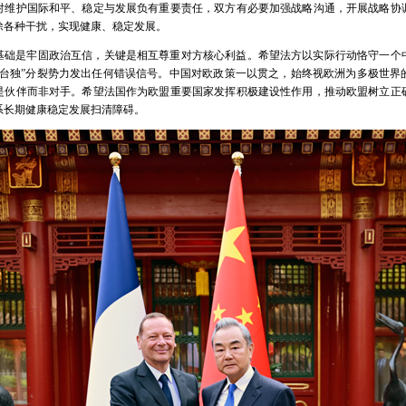
对维护国际和平、稳定与发展负有重要责任，双方有必要加强战略沟通，开展战略协
除各种干扰，实现健康、稳定发展。
基础是牢固政治互信，关键是相互尊重对方核心利益。希望法方以实际行动恪守一个
“台独”分裂势力发出任何错误信号。中国对欧政策一以贯之，始终视欧洲为多极世界
是伙伴而非对手。希望法国作为欧盟重要国家发挥积极建设性作用，推动欧盟树立正
系长期健康稳定发展扫清障碍。