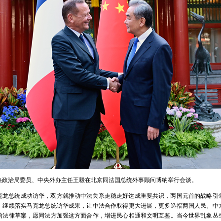
共中央政治局委员、中央外办主任王毅在北京同法国总统外事顾问博纳举行会谈。
马克龙总统成功访华，双方就推动中法关系走稳走好达成重要共识，两国元首的战略引
，继续落实马克龙总统访华成果，让中法合作取得更大进展，更多造福两国人民。中
的法律草案，愿同法方加强这方面合作，增进民心相通和文明互鉴。当今世界乱象丛