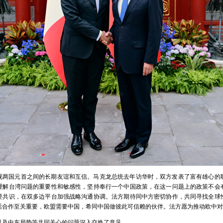
视两国元首之间的长期友谊和互信。马克龙总统去年访华时，双方发表了富有雄心的
理解台湾问题的重要性和敏感性，坚持奉行一个中国政策，在这一问题上的政策不会
要共识，在双多边平台加强战略沟通协调。法方期待同中方密切协作，共同寻找全球
话合作至关重要，欧盟需要中国，希同中国做彼此可信赖的伙伴。法方愿为推动欧中对
以及中东局势等共同关心的问题深入交换了意见。