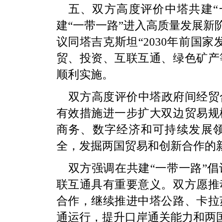
五、双方高度评价中塔共建“
建“一带一路”进入高质量发展新
议同塔吉克斯坦“2030年前国
贸、投资、互联互通、绿色矿产
顺利实施。
双方高度评价中塔政府间经贸
有效措施进一步扩大双边贸易规
商务、数字经济和可持续发展
全，发掘两国贸易和创新合作的
双方强调在共建“一带一路”
联互通具有重要意义。双方愿推
合作，继续推进中塔公路、卡拉
通运行，提升口岸通关能力和两