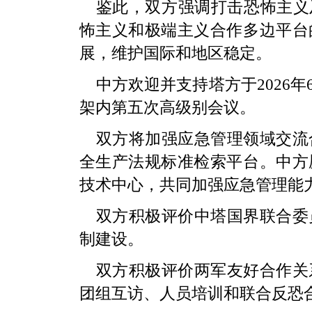
鉴此，双方强调打击恐怖主义
怖主义和极端主义合作多边平台
展，维护国际和地区稳定。
中方欢迎并支持塔方于2026
架内第五次高级别会议。
双方将加强应急管理领域交流
全生产法规标准检索平台。中方
技术中心，共同加强应急管理能
双方积极评价中塔国界联合委
制建设。
双方积极评价两军友好合作关
团组互访、人员培训和联合反恐