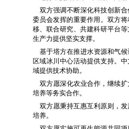
双方强调不断深化科技创新合
委员会发挥的重要作用。双方将
移、联合研究、共建科研平台等
生产力提供坚实支撑。
基于塔方在推进水资源和气候
区域冰川中心活动提供支持。中
域提供技术协助。
双方愿深化农业合作，继续扩
培养等务实合作。
双方愿秉持互惠互利原则，发
培养。
双方愿实施可再生能源共同项