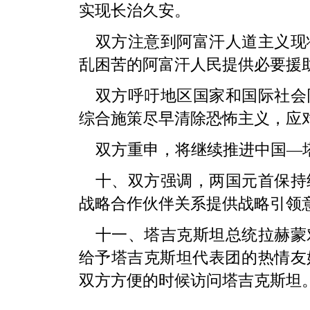
实现长治久安。
双方注意到阿富汗人道主义现
乱困苦的阿富汗人民提供必要援
双方呼吁地区国家和国际社会
综合施策尽早清除恐怖主义，应
双方重申，将继续推进中国—
十、双方强调，两国元首保持
战略合作伙伴关系提供战略引领
十一、塔吉克斯坦总统拉赫蒙
给予塔吉克斯坦代表团的热情友
双方方便的时候访问塔吉克斯坦