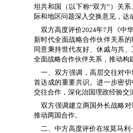
坦共和国（以下称“双方”）关
际和地区问题深入交换意见，达
双方高度评价2024年7月《
新时代全面战略合作伙伴关系的
同意秉持世代友好、休戚与共、
全面战略合作伙伴关系，推动构
一、双方强调，高层交往对中
首达成的重要共识。进一步密切
交往合作，深化治国理政经验交
双方强调建立两国外长战略对
推动两国合作。
二、中方高度评价在埃莫马利