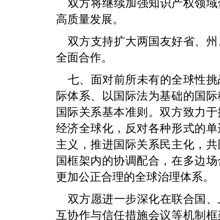
双方将继续加强知识产权领域
高质量发展。
双方支持扩大两国友好省、州
全面合作。
七、面对前所未有的全球性挑
际体系、以国际法为基础的国际
国际关系基本准则。双方致力于
经济全球化，反对各种形式的单
主义，推进国际关系民主化，共
国框架内的协调配合，在多边场
更加公正合理的全球治理体系。
双方愿进一步深化在联合国、
互协作与信任措施会议等机制框