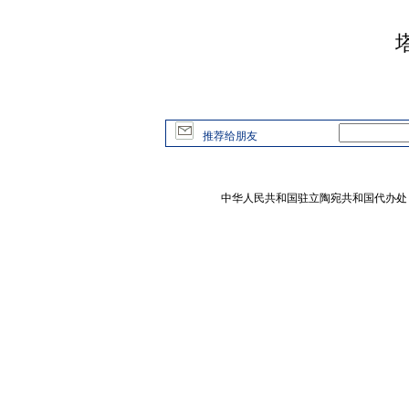
推荐给朋友
中华人民共和国驻立陶宛共和国代办处 版权所有