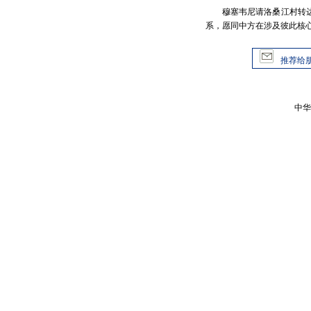
穆塞韦尼请洛桑江村转
系，愿同中方在涉及彼此核
推荐给
中华