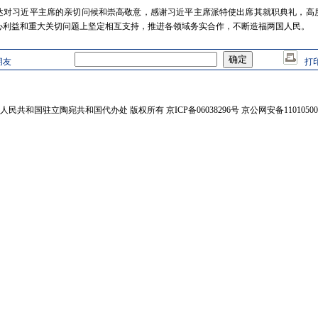
达对习近平主席的亲切问候和崇高敬意，感谢习近平主席派特使出席其就职典礼，高
心利益和重大关切问题上坚定相互支持，推进各领域务实合作，不断造福两国人民。
朋友
打
人民共和国驻立陶宛共和国代办处 版权所有 京ICP备06038296号 京公网安备110105002