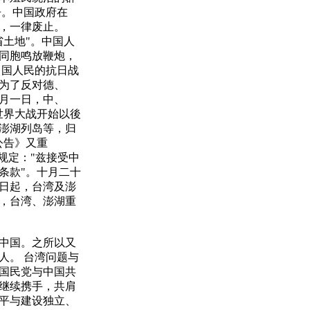
争。中国政府在
，一律废止。
土地"。中国人
同胞鸣放鞭炮，
中国人民的抗日战
为了反对德、
月一日，中、
世界大战开始以後
澎湖列岛等，归
公告》又重
规定："兹接受中
条款"。十月二十
日起，台湾及澎
，台湾、澎湖重
中国。之所以又
人。 台湾问题与
国民党与中国共
继续携手，共肩
平与建设独立、