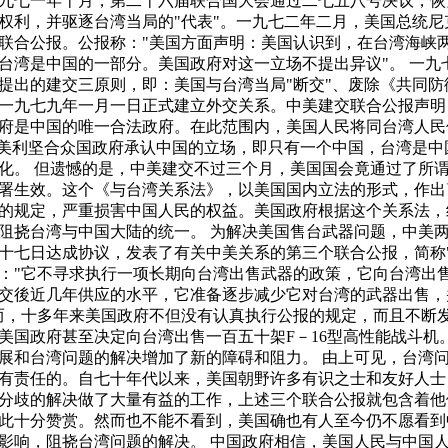
九七一年十月，第二十六届联合国大会通过二七五八号决议，恢
权利，并驱逐台湾当局的"代表"。一九七二年二月，美国总统尼
联合公报。公报称："美国方面声明：美国认识到，在台湾海峡
台湾是中国的一部分。美国政府对这一立场不提出异议"。 一九
提出的建交三原则，即：美国与台湾当局"断交"、废除《共同防
一九七九年一月一日正式建立外交关系。中美建交联合公报声明
府是中国的唯一合法政府。在此范围内，美国人民将同台湾人民
"美利坚合众国政府承认中国的立场，即只有一个中国，台湾是中
化。 但遗憾的是，中美建交不过三个月，美国国会竟通过了所
署生效。这个《与台湾关系法》，以美国国内立法的形式，作出
的规定，严重损害中国人民的权益。美国政府根据这个关系法，
阻挠台湾与中国大陆的统一。 为解决美国售台武器问题，中美
十七日达成协议，发表了有关中美关系的第三个联合公报，简称"
："它不寻求执行一项长期向台湾出售武器的政策，它向台湾出
交後近几年供应的水平，它准备逐步减少它对台湾的武器出售，
而，十多年来美国政府不但没有认真执行公报的规定，而且不断
美国政府甚至决定向台湾出售一百五十架F－16型高性能战斗机
展和台湾问题的解决增加了新的障碍和阻力。 由上可见，台湾
有责任的。自七十年代以来，美国朝野许多有识之士和友好人士
分歧的解决做了大量有益的工作，上述三个联合公报就包含着他
此十分赞赏。然而也不能不看到，美国确也有人至今仍不愿看到
影响，阻挠台湾问题的解决。 中国政府相信，美国人民与中国