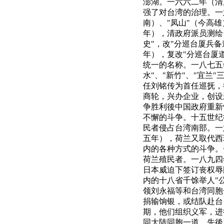
澎湖。一六六二年（清
强了对台湾的治理。一
南）、"凤山"（今高
年），清政府派员测绘
史"，改"分巡台厦兵备
年），复改"分巡台厦道
统一的名称。一八七五
水"、"新竹"、"宜兰
任刘铭传为首任巡抚，
商轮，兴办企业，创设
争胜利後中国政府重新
不懈的斗争。十五世纪
民者侵占台湾南部。一
五年），荷兰又取代西
内的各种方式的斗争。
荷兰殖民者。一八九四
日本威迫下签订丧权辱
内的十八省千馀举人"
领刘永福等和台湾同胞
捐输饷银，或结队赴台
期，他们组织义军，进
同大陆同胞一道，先後