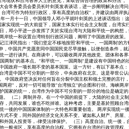
台湾现状和台湾各界人士的意见，采取合情合理的政策和办法"。
大会常务委员会委员长叶剑英发表谈话，进一步阐明解决台湾问
，台湾可作为特别行政区，享有高度的自治权"，并建议由两岸执
二年一月十一日，中国领导人邓小平就叶剑英的上述谈话指出：这
国家实现统一的大前提下，国家主体实行社会主义制度，台湾实
日，邓小平进一步发挥了关於实现台湾与大陆和平统一的构想，
两岸统一和设置台湾特别行政区问题，阐明了中国政府的政策。
记江泽民指出："我们坚定不移地按照'和平统一、一国两制'的方
重申，中国共产党愿意同中国国民党尽早接触，以便创造条件，就
统一进行谈判。在商谈中，可以吸收两岸其他政党、团体和各界
、一国两制"的基本点。"和平统一、一国两制"是建设有中国特色的
中国政府一项长期不变的基本国策。这一方针，有以下基本点： 
台湾是中国不可分割的一部分，中央政府在北京。这是举世公认
。 中国政府坚决反对任何旨在分裂中国主权和领土完整的言行，
一国两府"，反对一切可能导致"台湾独立"的企图和行径。海峡两
护国家的统一，台湾作为中国不可分割的一部分的地位是确定的
问题。 （二）两制并存。在一个中国的前提下，大陆的社会主义
存，共同发展，谁也不吃掉谁。这种考虑，主要是基於照顾台湾
统一後的中国国家体制的一大特色和重要创造。 两岸实现统一
方式不变，同外国的经济文化关系不变。诸如私人财产、房屋、
和外国人投资等，-律受法律保护。 （三）高度自治。统一後，
他一般省区，享有高度的自治权。它拥有在台湾的行政管理权、