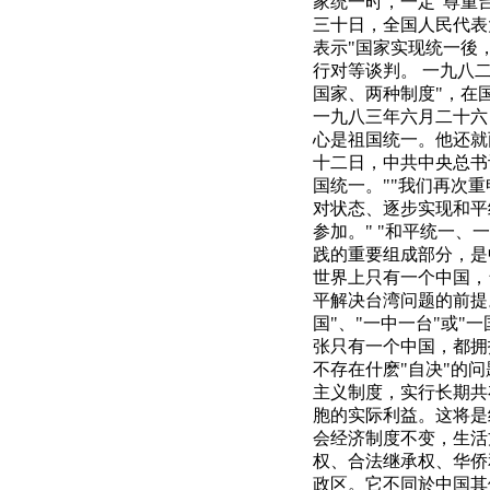
家统一时，一定"尊重
三十日，全国人民代表
表示"国家实现统一後
行对等谈判。 一九八
国家、两种制度"，在
一九八三年六月二十六
心是祖国统一。他还就
十二日，中共中央总书
国统一。""我们再次
对状态、逐步实现和平
参加。" "和平统一
践的重要组成部分，是
世界上只有一个中国，
平解决台湾问题的前提
国"、"一中一台"或"
张只有一个中国，都拥
不存在什麽"自决"的
主义制度，实行长期共
胞的实际利益。这将是
会经济制度不变，生活
权、合法继承权、华侨
政区。它不同於中国其