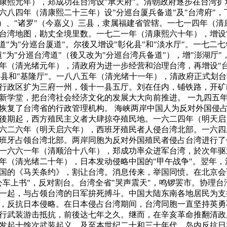
康熙元年），郑成功在台湾设"承天府"。清朝政府逐步在台湾扩
六八四年（清康熙二十三年）设"分巡台厦兵备道"及"台湾府"，
雄）、"诸罗"（今嘉义）三县，隶属福建省管辖。一七一四年（清
台湾地图，勘丈全境里数。一七二一年（清康熙六十年），增设
道"为"分巡台厦道"。尔後又增设"彰化县"和"淡水厅"。一七二
"为"分巡台湾道"（後又改为"分巡台湾兵备道"），增"澎湖厅"
年（清光绪元年），清政府为进一步经营和治理台湾，再增设"台
"三县和"基隆厅"。一八八五年（清光绪十一年），清政府正式划
行政区扩为三府一州，领十一县五厅。刘在任内，铺铁路，开矿
新学堂，把台湾社会经济文化的发展大大向前推进。 一九四五
恢复了台湾省的行政管理机构。 海峡两岸中国人为反对外国侵
後期起，西方殖民主义者大肆掠夺殖民地。一六二四年（明天启
六二六年（明天启六年），西班牙殖民者人侵台湾北部。一六四
班牙占领台湾北部。两岸同胞为反对外国殖民者侵占台湾进行了
一六六一年（清顺治十八年），郑成功率众进军台湾，於次年驱
年（清光绪二十年），日本发动侵略中国的"甲午战争"。翌年，
国的《马关条约》，割让台湾。消息传来，举国同愤。在北京会
公车上书"，反对割台。台湾全省"哭声震天"，鸣锣罢市。协理台
一起，与占领台湾的日军拚死搏斗。中国大陆东南各地居民为支
，反抗日本侵略。在日本侵占台湾期间，台湾同胞一直坚持英勇
行武装游击抵抗，前後达七年之久。继而，在辛亥革命推翻清政
发起十馀次武装起义。及至本世纪二十和三十年代，岛内反抗日