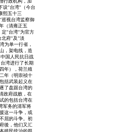
增行政机构，加
下设"台湾"（今台
康熙五十三
"巡视台湾监察御
七年（清雍正五
，定"台湾"为官方
北府"及"淡
台湾为单一行省，
山，架电线，造
年中国人民抗日战
占台湾进行了长期
四年），荷兰殖
二年（明崇祯十
包括武装起义在
逐了盘踞台湾的
清政府战败，在
试的包括台湾在
湾军务的清军将
援这一斗争，或
不屈的斗争。初
府後，他们又汇
本殖民统治的群