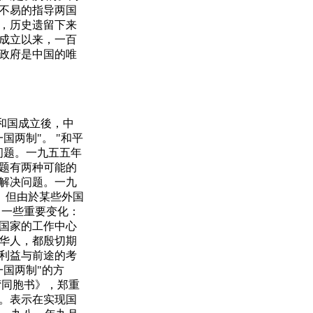
不易的指导两国
，历史遗留下来
成立以来，一百
政府是中国的唯
和国成立後，中
两制"。 "和平
问题。一九五五年
题有两种可能的
解决问题。一九
张。但由於某些外国
了一些重要变化：
国家的工作中心
华人，都殷切期
利益与前途的考
国两制"的方
湾同胞书》，郑重
。表示在实现国