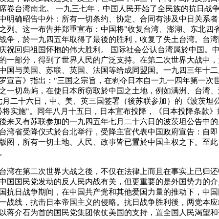
席卷台湾南北。 一九三七年，中国人民开始了全民族的抗日战
中明确昭告中外：所有一切条约、协定、合同有涉及中日关系者
之列。这一布告并郑重宣布：中国将"收复台湾、澎湖、东北四省
战争，於一九四五年取得了最後的胜利，收复了失土台湾。台湾
庆祝回归祖国怀抱的伟大胜利。 国际社会公认台湾属於中国。
的一部分，得到了世界人民的广泛支持。在第二次世界大战中，
中国与美国、苏联、英国、法国等给成同盟国。一九四三年十二
罗宣言》指出："三国之宗旨，在剥夺日本自一九一四年第一次
之一切岛屿，在使日本所窃取於中国之土地，例如满洲、台湾、
七月二十六日，中、美、英三国签署（後苏联参加）的《波茨坦
必将实施"。同年八月十五日，日本宣布投降，《日本投降条款》
後来又有苏联参加的一九四五年七月二十六日的波茨坦公告中的
台湾省受降仪式於台北举行，受降主官代表中国政府宣告：自即
版图，所有一切土地、人民、政事皆已置於中国主权之下。至此
。
台湾在第二次世界大战之後，不仅在法律上而且在事实上已归还
中国国民党发动的反人民内战有关，但更重要的是外国势力的介
国抗日战争期间，在中国共产党和其他爱国力量的推动下，中国
一战线，抗击日本帝国主义的侵略。抗日战争胜利後，两党本应
以蒋介石为首的国民党集团依仗美国的支持，置全国人民渴望和