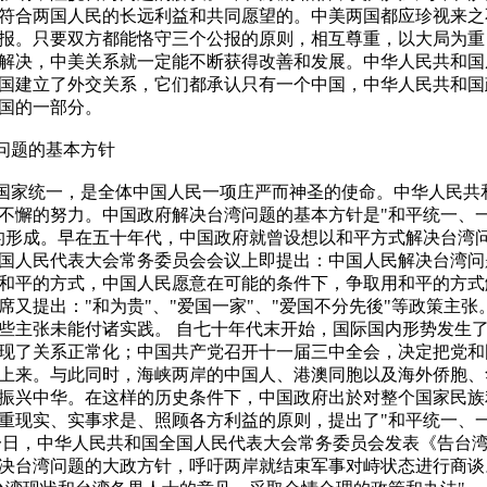
符合两国人民的长远利益和共同愿望的。中美两国都应珍视来之
报。只要双方都能恪守三个公报的原则，相互尊重，以大局为重
解决，中美关系就一定能不断获得改善和发展。中华人民共和国
国建立了外交关系，它们都承认只有一个中国，中华人民共和国
国的一部分。
问题的基本方针
国家统一，是全体中国人民一项庄严而神圣的使命。中华人民共
不懈的努力。中国政府解决台湾问题的基本方针是"和平统一、一国
的形成。早在五十年代，中国政府就曾设想以和平方式解决台湾
国人民代表大会常务委员会会议上即提出：中国人民解决台湾问
和平的方式，中国人民愿意在可能的条件下，争取用和平的方式
席又提出："和为贵"、"爱国一家"、"爱国不分先後"等政策主
些主张未能付诸实践。 自七十年代末开始，国际国内形势发生
现了关系正常化；中国共产党召开十一届三中全会，决定把党和
上来。与此同时，海峡两岸的中国人、港澳同胞以及海外侨胞、
振兴中华。在这样的历史条件下，中国政府出於对整个国家民族
重现实、实事求是、照顾各方利益的原则，提出了"和平统一、一
一日，中华人民共和国全国人民代表大会常务委员会发表《告台
决台湾问题的大政方针，呼吁两岸就结束军事对峙状态进行商谈