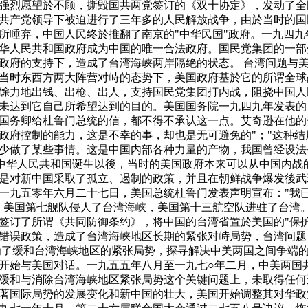
强烈愿望於不顾，撕毁国共两党签订的《双十协定》，发动了全
共产党领导下被迫进行了三年多的人民解放战争，由於当时的国
所唾弃，中国人民终於推翻了南京的"中华民国"政府。一九四九
华人民共和国政府成为中国的唯一合法政府。国民党集团的一部
政府的支持下，造成了台湾海峡两岸隔绝的状态。 台湾问题与
当时东西方两大阵营对峙的态势下，美国政府基於它的所谓全球
馀力地出钱、出枪、出人，支持国民党集团打内战，阻挠中国人
未达到它自己所希望达到的目的。美国国务院一九四九年发表的
国务卿给杜鲁门总统的信，都不得不承认这一点。艾奇逊在他的
政府控制的能力，这是不幸的事，却也是无可避免的"；"这种结
少做了某些事情。这是中国内部各种力量的产物，我国曾经设法
 中华人民共和国诞生以後，当时的美国政府本来可以从中国内战
是对新中国采取了孤立、遏制的政策，并且在朝鲜战争爆发後武
一九五零年六月二十七日，美国总统杜鲁门发表声明宣布："我
。美国第七舰队侵人了台湾海峡，美国第十三航空队进驻了台湾
签订了所谓《共同防御条约》，将中国的台湾省置於美国的"保护
错误政策，造成了台湾海峡地区长期的紧张对峙局势，台湾问题
为了缓和台湾海峡地区的紧张局势，探寻解决中美两国之间争端
开始与美国对话。一九五五年八月至一九七○年二月，中美两国
缓和与消除台湾海峡地区紧张局势这个关键问题上，未取得任何
著国际局势的发展变化和新中国的壮大，美国开始调整其对华政