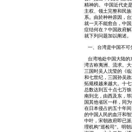
精神的。 中国近代史
主权、领土完整和民族
系。由於种种原因，台
就一天不能愈合，中国
症结何在？中国政府解
就下列问题加以阐述。
一、台湾是中国不可
台湾地处中国大陆的东
湾古称夷洲、流求。大
三国时吴人沈莹的《临
和七世纪，三国孙吴政
拓规模越来越大。十七
总数达到五十点七万馀
南到北，由西及东，筚
国其他省区一样，同为
在日本侵占的五十年间
的中国人民的血汗和智
中叶，宋朝政府即已派
理机构"巡检司"。明