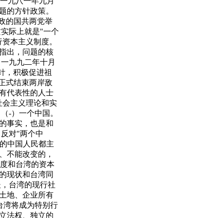
 一九八一年九月
题的方针政策。
政的国共两党举
实际上就是"一个
行资本主义制度。
指出，问题的核
 一九九二年十月
针，积极促进祖
正式结束两岸敌
有代表性的人士
社会主义理论和实
（-）一个中国。
的事实，也是和
反对"两个中
岸的中国人民都主
、不能改变的，
制度和台湾的资本
的现状和台湾同
後，台湾的现行社
土地、企业所有
台湾将成为特别行
立法权、独立的