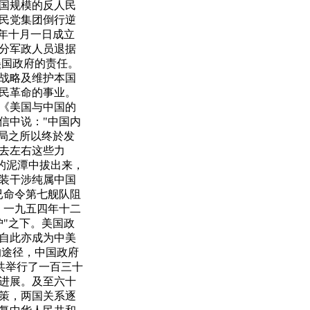
国规模的反人民
民党集团倒行逆
年十月一日成立
分军政人员退据
美国政府的责任。
战略及维护本国
民革命的事业。
《美国与中国的
信中说："中国内
局之所以终於发
去左右这些力
的泥潭中拔出来，
装干涉纯属中国
已命令第七舰队阻
。一九五四年十二
"之下。美国政
自此亦成为中美
的途径，中国政府
共举行了一百三十
进展。及至六十
策，两国关系逐