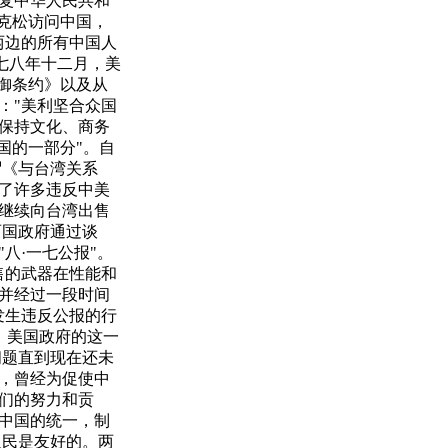
复中华人民共和
克松访问中国，
两边的所有中国人
七八年十二月，美
御条约》以及从
："美利坚合众国
保持文化、商务
国的一部分"。自
谓《与台湾关系
了许多违反中美
继续向台湾出售
两国政府通过谈
八·一七公报"。
售的武器在性能和
并经过一段时间
发生违反公报的行
。美国政府的这一
问题直到现在还未
，曾经为促使中
们的努力和贡
中国的统一，制
人民是友好的。两