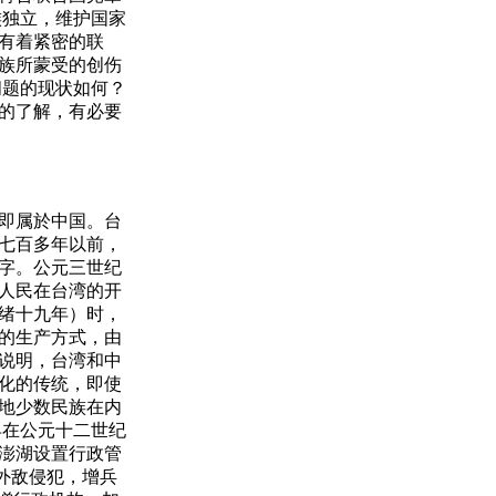
族独立，维护国家
有着紧密的联
族所蒙受的创伤
问题的现状如何？
的了解，有必要
即属於中国。台
七百多年以前，
字。公元三世纪
人民在台湾的开
绪十九年）时，
的生产方式，由
说明，台湾和中
化的传统，即使
地少数民族在内
早在公元十二世纪
澎湖设置行政管
外敌侵犯，增兵