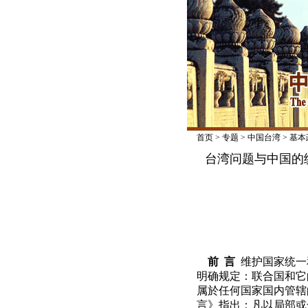
首页
>
专题
>
中国台湾
>
基本
台湾问题与中国的
前 言
维护国家统一
明确规定：联合国和它
属於任何国家国内管辖
言》指出：凡以局部或