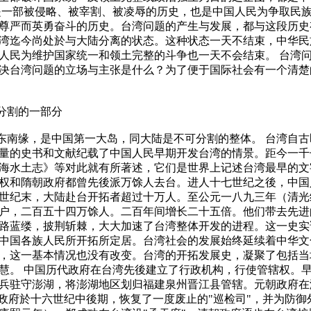
是一部被侵略、被宰割、被凌辱的历史，也是中国人民为争取民
尊严而英勇奋斗的历史。台湾问题的产生与发展，都与这段历史
湾迄今尚处於与大陆分离的状态。这种状态一天不结束，中华民
人民为维护国家统一和领土完整的斗争也一天不会结束。 台湾
决台湾问题的立场与主张是什么？为了便于国际社会有一个清楚
分割的一部分
南缘，是中国第一大岛，同大陆是不可分割的整体。 台湾自古
量的史书和文献纪载了中国人民早期开发台湾的情景。距今一千
海水土志》等对此就有所著述，它们是世界上记述台湾最早的文
权和隋朝政府都曾先後派万馀人去台。进人十七世纪之後，中国
世纪末，大陆赴台开拓者超过十万人。至公元一八九三年（清光
户，二百五十四万馀人。二百年间增长二十五倍。他们带去先进
路蓝缕，披荆斩棘，大大加速了台湾整体开发的进程。这一史实
中国各族人民所开拓所定居。台湾社会的发展始终延续着中华文
，这一基本情况也没有改变。台湾的开拓发展史，凝聚了包括当
慧。 中国历代政府在台湾先後建立了行政机构，行使管辖权。
兵驻守澎湖，将澎湖地区划归福建泉州晋江县管辖。元朝政府在
朝政府於十六世纪中後期，恢复了一度废止的"巡检司"，并为防御