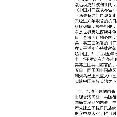
众运动更加波澜壮阔，
《中国对日宣战布告》
《马关条约》自属废止
民经过八年艰苦的抗日
欢欣鼓舞，祭告祖先，
争是世界反法西斯斗争
日、意法西斯轴心国，
美、英三国签署的《开
在太平洋所夺得或占领
还中国。"一九四五年
申："开罗宣言之条件
美英三国共同签署的、
五日，同盟国中国战区
湖列岛已正式重入中国
归於中国主权管辖之下
二、台湾问题的由来 
出现台湾问题，与随後
国民党发动的内战。中
产党建立了抗日民族统
振兴中华大业，惟当时