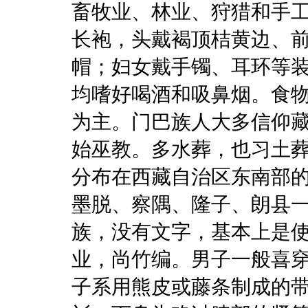
畜牧业、林业、狩猎和手
长袍，头戴褐顶桔黄边、
帽；妇女戴手镯、耳环等
均嗜好喝酒和吸鼻烟。食
为主。门巴族人大多信仰
始巫教。多水葬，也习土葬
分布在西藏自治区东南部
墨脱、察隅、隆子、朗县
族，没有文字，基本上是
业，尚竹编。男子一般喜
子系用熊皮或藤条制成的