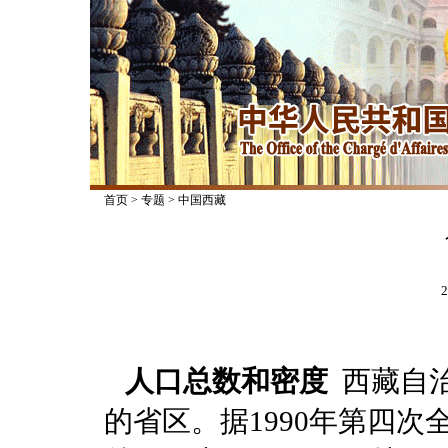
首页
>
专题
>
中国西藏
2
人口总数和密度
西藏自治
的省区。据1990年第四