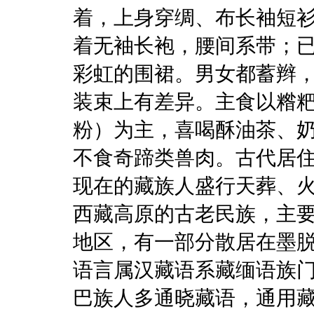
着，上身穿绸、布长袖短
着无袖长袍，腰间系带；
彩虹的围裙。男女都蓄辫
装束上有差异。主食以糌
粉）为主，喜喝酥油茶、
不食奇蹄类兽肉。古代居
现在的藏族人盛行天葬、火
西藏高原的古老民族，主
地区，有一部分散居在墨
语言属汉藏语系藏缅语族
巴族人多通晓藏语，通用